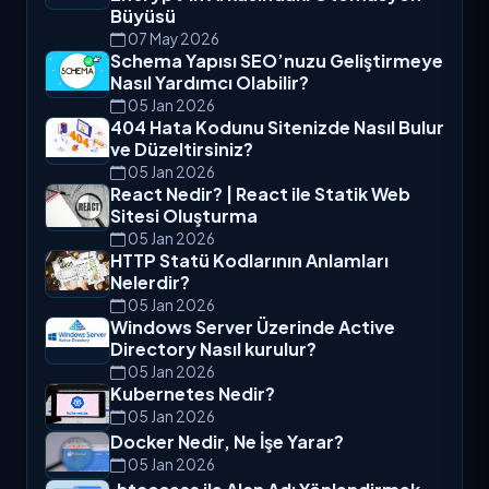
Büyüsü
07 May 2026
Schema Yapısı SEO’nuzu Geliştirmeye
Nasıl Yardımcı Olabilir?
05 Jan 2026
404 Hata Kodunu Sitenizde Nasıl Bulur
ve Düzeltirsiniz?
05 Jan 2026
React Nedir? | React ile Statik Web
Sitesi Oluşturma
05 Jan 2026
HTTP Statü Kodlarının Anlamları
Nelerdir?
05 Jan 2026
Windows Server Üzerinde Active
Directory Nasıl kurulur?
05 Jan 2026
Kubernetes Nedir?
05 Jan 2026
Docker Nedir, Ne İşe Yarar?
05 Jan 2026