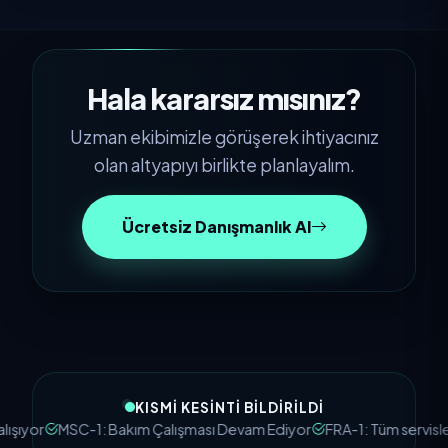
Hala kararsız mısınız?
Uzman ekibimizle görüşerek ihtiyacınız
olan altyapıyı birlikte planlayalım.
Ücretsiz Danışmanlık Al
KISMI KESINTI BILDIRILDI
ıyor
MSC-1: Bakım Çalışması Devam Ediyor
FRA-1: Tüm servisler ça