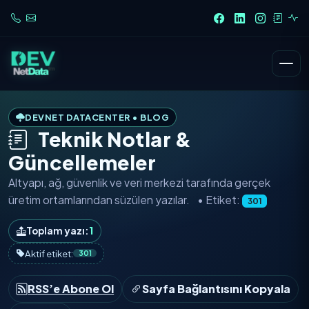
DEVNET DATACENTER • BLOG
Teknik Notlar &
Güncellemeler
Altyapı, ağ, güvenlik ve veri merkezi tarafında
gerçek
üretim ortamlarından
süzülen yazılar.
• Etiket:
301
Toplam yazı:
1
Aktif etiket:
301
RSS’e Abone Ol
Sayfa Bağlantısını Kopyala