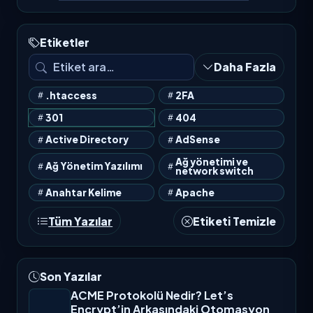
Etiketler
Daha Fazla
.htaccess
2FA
301
404
Active Directory
AdSense
Ağ yönetimi ve
Ağ Yönetim Yazılımı
network switch
Anahtar Kelime
Apache
Tüm Yazılar
Etiketi Temizle
Son Yazılar
ACME Protokolü Nedir? Let’s
Encrypt’in Arkasındaki Otomasyon