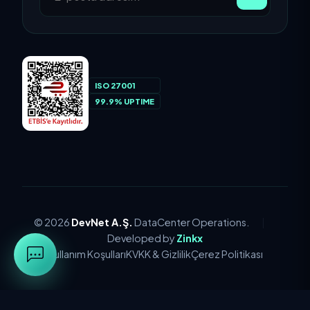
ISO 27001
99.9% UPTIME
© 2026
DevNet A.Ş.
DataCenter Operations.
|
Developed by
Zinkx
Kullanım Koşulları
KVKK & Gizlilik
Çerez Politikası