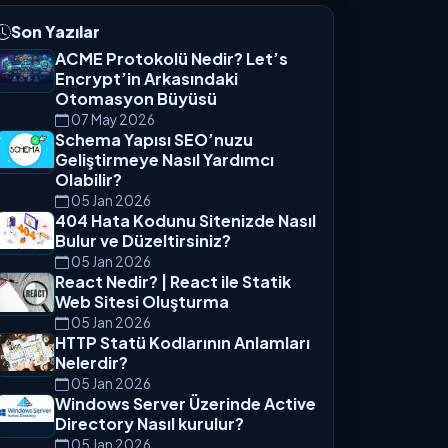
Son Yazılar
ACME Protokolü Nedir? Let’s
Encrypt’in Arkasındaki
Otomasyon Büyüsü
07 May 2026
Schema Yapısı SEO’nuzu
Geliştirmeye Nasıl Yardımcı
Olabilir?
05 Jan 2026
404 Hata Kodunu Sitenizde Nasıl
Bulur ve Düzeltirsiniz?
05 Jan 2026
React Nedir? | React ile Statik
Web Sitesi Oluşturma
05 Jan 2026
HTTP Statü Kodlarının Anlamları
Nelerdir?
05 Jan 2026
Windows Server Üzerinde Active
Directory Nasıl kurulur?
05 Jan 2026