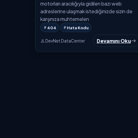
motorları aracılığıyla gidilen bazı web
adreslerine ulaşmak istediğinizde sizin de
karşınıza muhtemelen
404
Hata Kodu
Devamını Oku
DevNet DataCenter