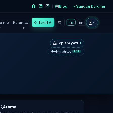
Blog
Sunucu Durumu
|
|
rimiz
Kurumsal
Teklif Al
TR
EN
Toplam yazı:
1
Aktif etiket:
404
Arama