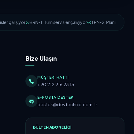
er çalışıyor
BRN-1: Tüm servisler çalışıyor
TRN-2: Planlı Bakım Çal
Bize Ulaşın
MÜŞTERI HATTI
+90 212 916 23 15
E-POSTA DESTEK
destek@devtechnic.com.tr
BÜLTEN ABONELIĞI