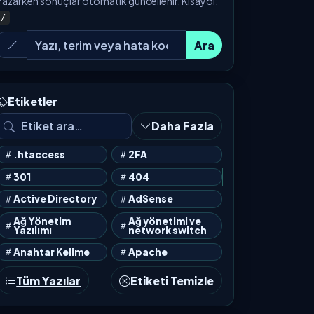
Yazarken sonuçlar otomatik güncellenir. Kısayol:
/
Ara
Etiketler
Daha Fazla
.htaccess
2FA
301
404
Active Directory
AdSense
Ağ Yönetim
Ağ yönetimi ve
Yazılımı
network switch
Anahtar Kelime
Apache
Tüm Yazılar
Etiketi Temizle