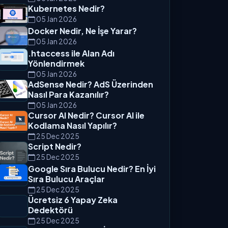
Kubernetes Nedir?
05 Jan 2026
Docker Nedir, Ne İşe Yarar?
05 Jan 2026
.htaccess ile Alan Adı
Yönlendirmek
05 Jan 2026
AdSense Nedir? AdS Üzerinden
Nasıl Para Kazanılır?
05 Jan 2026
Cursor AI Nedir? Cursor AI ile
Kodlama Nasıl Yapılır?
25 Dec 2025
Script Nedir?
25 Dec 2025
Google Sıra Bulucu Nedir? En İyi
Sıra Bulucu Araçlar
25 Dec 2025
Ücretsiz 6 Yapay Zeka
Dedektörü
25 Dec 2025