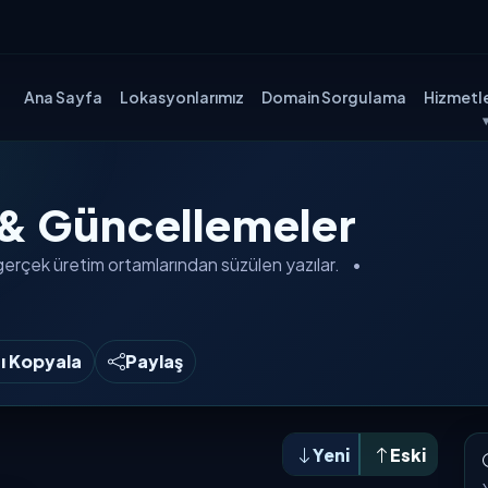
Ana Sayfa
Lokasyonlarımız
Domain Sorgulama
Hizmetle
 & Güncellemeler
gerçek üretim ortamlarından
süzülen yazılar.
•
nı Kopyala
Paylaş
Yeni
Eski