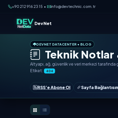
+90 212 916 23 15
info@devtechnic.com.tr
•
DevNet
DEVNET DATACENTER • BLOG
Teknik Notlar
Altyapı, ağ, güvenlik ve veri merkezi tarafında
Etiket:
404
RSS’e Abone Ol
Sayfa Bağlantısı