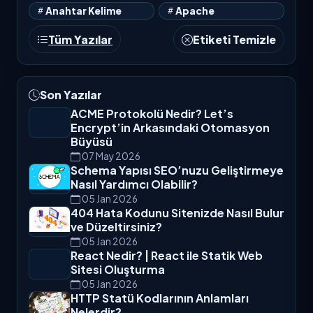
Anahtar Kelime
Apache
Tüm Yazılar
Etiketi Temizle
Son Yazılar
ACME Protokolü Nedir? Let’s
Encrypt’in Arkasındaki Otomasyon
Büyüsü
07 May 2026
Schema Yapısı SEO’nuzu Geliştirmeye
Nasıl Yardımcı Olabilir?
05 Jan 2026
404 Hata Kodunu Sitenizde Nasıl Bulur
ve Düzeltirsiniz?
05 Jan 2026
React Nedir? | React ile Statik Web
Sitesi Oluşturma
05 Jan 2026
HTTP Statü Kodlarının Anlamları
Nelerdir?