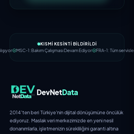
KISMI KESINTI BILDIRILDI
or
MSC-1: Bakım Çalışması Devam Ediyor
FRA-1: Tüm servisler çal
DevNet
Data
2014'ten beri Türkiye'nin dijital dönüşümüne öncülük
ediyoruz. Maslak veri merkezimizde en yeni nesil
donanımlarla, işletmenizin sürekliliğini garanti altına