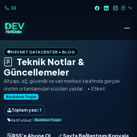
DEVNET DATACENTER • BLOG
Teknik Notlar &
Güncellemeler
Altyapı, ağ, güvenlik ve veri merkezi tarafında
gerçek
üretim ortamlarından
süzülen yazılar.
• Etiket:
Backdoor Trojan
Toplam yazı:
1
Aktif etiket:
Backdoor Trojan
RSS’e Abone Ol
Sayfa Bağlantısını Kopyala