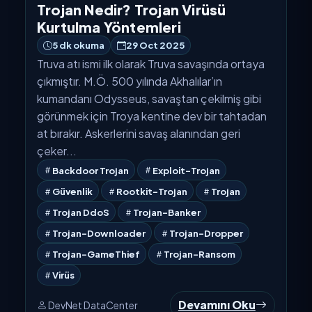
Trojan Nedir? Trojan Virüsü
Kurtulma Yöntemleri
5 dk okuma
29 Oct 2025
Truva atı ismi ilk olarak Truva savaşında ortaya
çıkmıştır. M.Ö. 500 yılında Akhalılar’ın
kumandanı Odysseus, savaştan çekilmiş gibi
görünmek için Troya kentine dev bir tahtadan
at bırakır. Askerlerini savaş alanından geri
çeker...
Backdoor Trojan
Exploit-Trojan
Güvenlik
Rootkit-Trojan
Trojan
Trojan DdoS
Trojan-Banker
Trojan-Downloader
Trojan-Dropper
Trojan-GameThief
Trojan-Ransom
Virüs
Devamını Oku
DevNet DataCenter