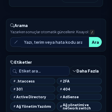
Arama
Yazarken sonuçlar otomatik güncellenir. Kısayol:
/
Ara
Etiketler
Daha Fazla
.htaccess
2FA
301
404
Active Directory
AdSense
Ağ yönetimi ve
Ağ Yönetim Yazılımı
network switch