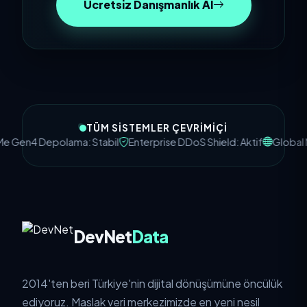
Ücretsiz Danışmanlık Al
TÜM SISTEMLER ÇEVRIMIÇI
 Gen4 Depolama: Stabil
Enterprise DDoS Shield: Aktif
Global N
DevNet
Data
2014'ten beri Türkiye'nin dijital dönüşümüne öncülük
ediyoruz. Maslak veri merkezimizde en yeni nesil