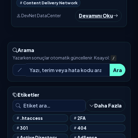
Content Delivery Network
Devamını Oku
DevNet DataCenter
Arama
Yazarken sonuçlar otomatik güncellenir. Kısayol:
/
Ara
Etiketler
Daha Fazla
.htaccess
2FA
301
404
Active Directory
AdSense