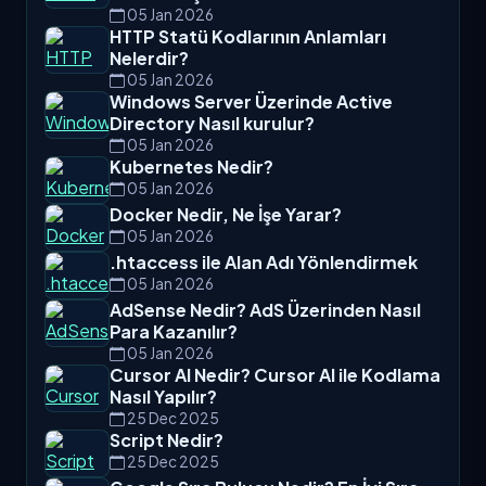
05 Jan 2026
HTTP Statü Kodlarının Anlamları
Nelerdir?
05 Jan 2026
Windows Server Üzerinde Active
Directory Nasıl kurulur?
05 Jan 2026
Kubernetes Nedir?
05 Jan 2026
Docker Nedir, Ne İşe Yarar?
05 Jan 2026
.htaccess ile Alan Adı Yönlendirmek
05 Jan 2026
AdSense Nedir? AdS Üzerinden Nasıl
Para Kazanılır?
05 Jan 2026
Cursor AI Nedir? Cursor AI ile Kodlama
Nasıl Yapılır?
25 Dec 2025
Script Nedir?
25 Dec 2025