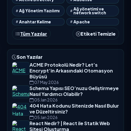
Ağ yönetimi ve
Ağ Yönetim Yazılımı
network switch
Anahtar Kelime
Apache
Tüm Yazılar
Etiketi Temizle
Son Yazılar
ACME Protokolü Nedir? Let’s
Encrypt’in Arkasındaki Otomasyon
Büyüsü
07 May 2026
Schema Yapısı SEO’nuzu Geliştirmeye
Nasıl Yardımcı Olabilir?
05 Jan 2026
404 Hata Kodunu Sitenizde Nasıl Bulur
ve Düzeltirsiniz?
05 Jan 2026
React Nedir? | React ile Statik Web
Sitesi Oluşturma