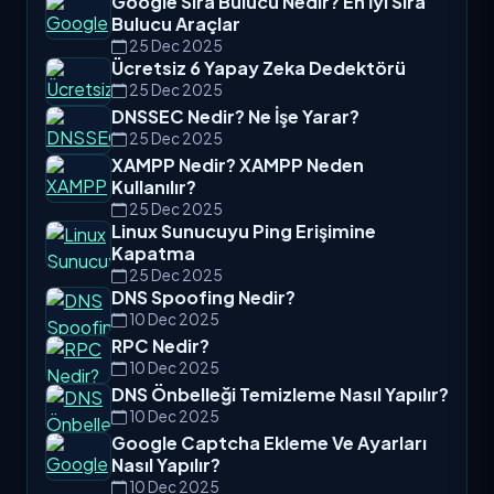
Google Sıra Bulucu Nedir? En İyi Sıra
Bulucu Araçlar
25 Dec 2025
Ücretsiz 6 Yapay Zeka Dedektörü
25 Dec 2025
DNSSEC Nedir? Ne İşe Yarar?
25 Dec 2025
XAMPP Nedir? XAMPP Neden
Kullanılır?
25 Dec 2025
Linux Sunucuyu Ping Erişimine
Kapatma
25 Dec 2025
DNS Spoofing Nedir?
10 Dec 2025
RPC Nedir?
10 Dec 2025
DNS Önbelleği Temizleme Nasıl Yapılır?
10 Dec 2025
Google Captcha Ekleme Ve Ayarları
Nasıl Yapılır?
10 Dec 2025