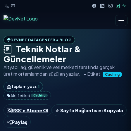
DEVNET DATACENTER • BLOG
Teknik Notlar &
Güncellemeler
Altyapı, ağ, güvenlik ve veri merkezi tarafında
gerçek
üretim ortamlarından
süzülen yazılar.
• Etiket:
Caching
Toplam yazı:
1
Aktif etiket:
Caching
RSS’e Abone Ol
Sayfa Bağlantısını Kopyala
Paylaş