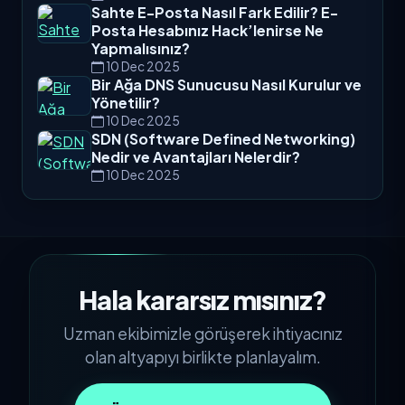
Sahte E-Posta Nasıl Fark Edilir? E-
Posta Hesabınız Hack’lenirse Ne
Yapmalısınız?
10 Dec 2025
Bir Ağa DNS Sunucusu Nasıl Kurulur ve
Yönetilir?
10 Dec 2025
SDN (Software Defined Networking)
Nedir ve Avantajları Nelerdir?
10 Dec 2025
Hala kararsız mısınız?
Uzman ekibimizle görüşerek ihtiyacınız
olan altyapıyı birlikte planlayalım.