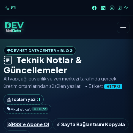
DEVNET DATACENTER • BLOG
Teknik Notlar &
Güncellemeler
Altyapı, ağ, güvenlik ve veri merkezi tarafında
gerçek
üretim ortamlarından
süzülen yazılar.
• Etiket:
HTTP/2
Toplam yazı:
1
Aktif etiket:
HTTP/2
RSS’e Abone Ol
Sayfa Bağlantısını Kopyala