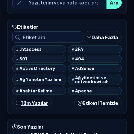
Ara
Etiketler
Daha Fazla
.htaccess
2FA
301
404
Active Directory
AdSense
Ağ yönetimi ve
Ağ Yönetim Yazılımı
network switch
Anahtar Kelime
Apache
Tüm Yazılar
Etiketi Temizle
Son Yazılar