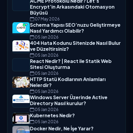
ACME Protokolü Nedir? Let’s
Encrypt’in Arkasındaki Otomasyon
Büyüsü
07 May 2026
Schema Yapısı SEO’nuzu Geliştirmeye
Nasıl Yardımcı Olabilir?
05 Jan 2026
404 Hata Kodunu Sitenizde Nasıl Bulur
ve Düzeltirsiniz?
05 Jan 2026
React Nedir? | React ile Statik Web
Sitesi Oluşturma
05 Jan 2026
HTTP Statü Kodlarının Anlamları
Nelerdir?
05 Jan 2026
Windows Server Üzerinde Active
Directory Nasıl kurulur?
05 Jan 2026
Kubernetes Nedir?
05 Jan 2026
Docker Nedir, Ne İşe Yarar?