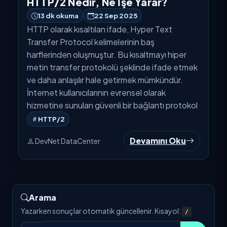
HTTP/2 Nedir, Ne İşe Yarar?
13 dk okuma
22 Sep 2025
HTTP olarak kısaltılan ifade, Hyper Text
Transfer Protocol kelimelerinin baş
harflerinden oluşmuştur. Bu kısaltmayı hiper
metin transfer protokolü şeklinde ifade etmek
ve daha anlaşılır hale getirmek mümkündür.
İnternet kullanıcılarının evrensel olarak
hizmetine sunulan güvenli bir bağlantı protokol
HTTP/2
Devamını Oku
DevNet DataCenter
Arama
Yazarken sonuçlar otomatik güncellenir. Kısayol:
/