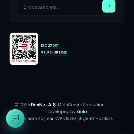
ISO 27001
99.9% UPTIME
© 2026
DevNet A.Ş.
DataCenter Operations.
|
Developed by
Zinkx
Kullanım Koşulları
KVKK & Gizlilik
Çerez Politikası