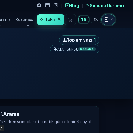
|
Blog
|
Sunucu Durumu
rimiz
Kurumsal
Teklif Al
TR
EN
Toplam yazı:
1
Aktif etiket:
Kodlama
Arama
Yazarken sonuçlar otomatik güncellenir. Kısayol:
/