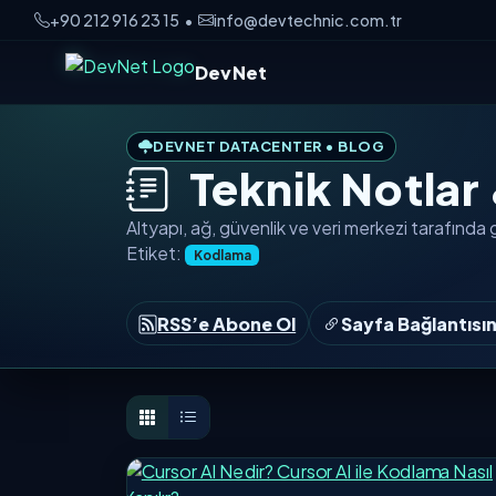
+90 212 916 23 15
•
info@devtechnic.com.tr
DevNet
DEVNET DATACENTER • BLOG
Teknik Notlar
Altyapı, ağ, güvenlik ve veri merkezi tarafında
Etiket:
Kodlama
RSS’e Abone Ol
Sayfa Bağlantısı