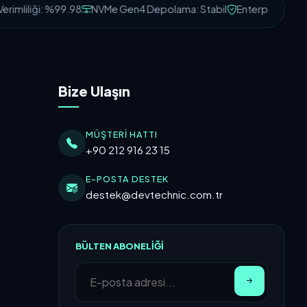
rimliliği: %99.98
NVMe Gen4 Depolama: Stabil
Enterprise DDoS 
Bize Ulaşın
MÜŞTERI HATTI
+90 212 916 23 15
E-POSTA DESTEK
destek@devtechnic.com.tr
BÜLTEN ABONELIĞI