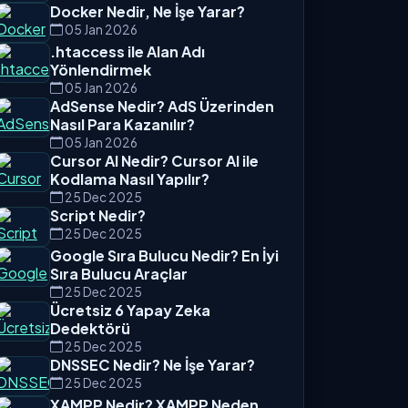
Docker Nedir, Ne İşe Yarar?
05 Jan 2026
.htaccess ile Alan Adı
Yönlendirmek
05 Jan 2026
AdSense Nedir? AdS Üzerinden
Nasıl Para Kazanılır?
05 Jan 2026
Cursor AI Nedir? Cursor AI ile
Kodlama Nasıl Yapılır?
25 Dec 2025
Script Nedir?
25 Dec 2025
Google Sıra Bulucu Nedir? En İyi
Sıra Bulucu Araçlar
25 Dec 2025
Ücretsiz 6 Yapay Zeka
Dedektörü
25 Dec 2025
DNSSEC Nedir? Ne İşe Yarar?
25 Dec 2025
XAMPP Nedir? XAMPP Neden