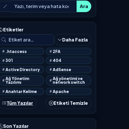
Ara
Etiketler
Daha Fazla
.htaccess
2FA
301
404
Active Directory
AdSense
Ağ Yönetim
Ağ yönetimi ve
Yazılımı
network switch
Anahtar Kelime
Apache
Tüm Yazılar
Etiketi Temizle
Son Yazılar