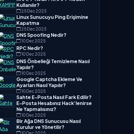
Kullanılır?
25 Dec 2025
Linux Sunucuyu Ping Erişimine
Kapatma
25 Dec 2025
DNS Spoofing Nedir?
10 Dec 2025
RPC Nedir?
10 Dec 2025
DNS Önbelleği Temizleme Nasıl
Yapılır?
10 Dec 2025
Google Captcha Ekleme Ve
Ayarları Nasıl Yapılır?
10 Dec 2025
Sahte E-Posta Nasıl Fark Edilir?
E-Posta Hesabınız Hack’lenirse
Ne Yapmalısınız?
10 Dec 2025
Bir Ağa DNS Sunucusu Nasıl
Kurulur ve Yönetilir?
10 Dec 2025