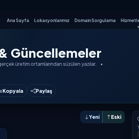
Ana Sayfa
Lokasyonlarımız
Domain Sorgulama
Hizmetle
 & Güncellemeler
gerçek üretim ortamlarından
süzülen yazılar.
•
nı Kopyala
Paylaş
Yeni
Eski