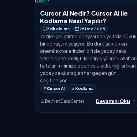
Cursor AI Nedir? Cursor AI ile
Kodlama Nasıl Yapılır?
7 dk okuma
25 Dec 2025
Yazılım geliştirme dünyası son yıllarda büyük
bir dönüşüm yaşıyor. Bu dönüşümün en
önemli aktörlerinden biri de yapay zeka
teknolojileri. Geliştiricilerin iş yükünü azaltan
hataları minimize eden ve üretkenliği artıran
yapay zekâ araçları her geçen gün
çeşitleniyor.
Cursor AI
Kodlama
Devamını Oku
DevNet DataCenter