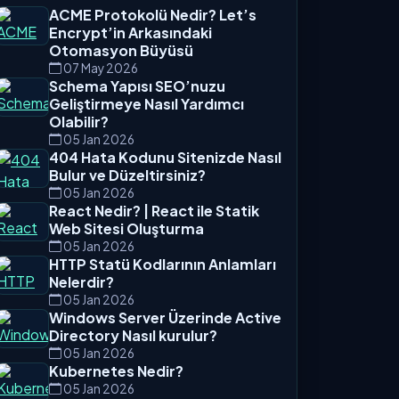
ACME Protokolü Nedir? Let’s
Encrypt’in Arkasındaki
Otomasyon Büyüsü
07 May 2026
Schema Yapısı SEO’nuzu
Geliştirmeye Nasıl Yardımcı
Olabilir?
05 Jan 2026
404 Hata Kodunu Sitenizde Nasıl
Bulur ve Düzeltirsiniz?
05 Jan 2026
React Nedir? | React ile Statik
Web Sitesi Oluşturma
05 Jan 2026
HTTP Statü Kodlarının Anlamları
Nelerdir?
05 Jan 2026
Windows Server Üzerinde Active
Directory Nasıl kurulur?
05 Jan 2026
Kubernetes Nedir?
05 Jan 2026