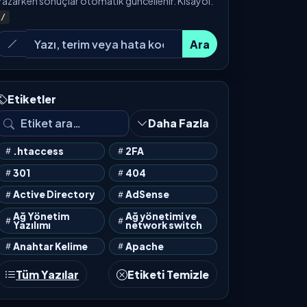
Yazarken sonuçlar otomatik güncellenir. Kısayol:
/
Ara
Etiketler
Daha Fazla
.htaccess
2FA
301
404
Active Directory
AdSense
Ağ Yönetim
Ağ yönetimi ve
Yazılımı
network switch
Anahtar Kelime
Apache
Tüm Yazılar
Etiketi Temizle