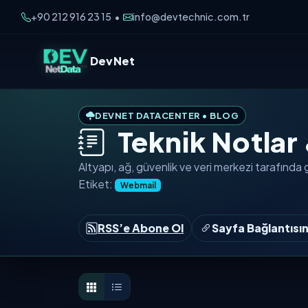
+90 212 916 23 15
info@devtechnic.com.tr
•
DevNet
DEVNET DATACENTER • BLOG
Teknik Notlar
Altyapı, ağ, güvenlik ve veri merkezi tarafında
Etiket:
Webmail
RSS’e Abone Ol
Sayfa Bağlantısı