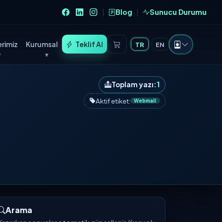
Blog
Sunucu Durumu
|
|
rimiz
Kurumsal
Teklif Al
TR
EN
Toplam yazı:
1
Aktif etiket:
Webmail
Arama