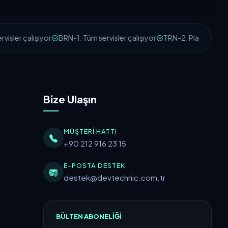
isler çalışıyor
BRN-1: Tüm servisler çalışıyor
TRN-2: Planlı Bakım Ç
Bize Ulaşın
MÜŞTERI HATTI
+90 212 916 23 15
E-POSTA DESTEK
destek@devtechnic.com.tr
BÜLTEN ABONELIĞI