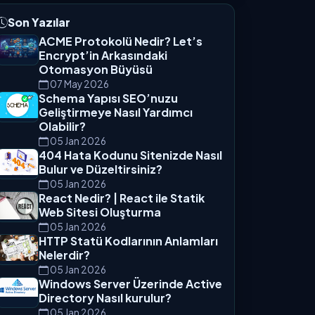
Son Yazılar
ACME Protokolü Nedir? Let’s
Encrypt’in Arkasındaki
Otomasyon Büyüsü
07 May 2026
Schema Yapısı SEO’nuzu
Geliştirmeye Nasıl Yardımcı
Olabilir?
05 Jan 2026
404 Hata Kodunu Sitenizde Nasıl
Bulur ve Düzeltirsiniz?
05 Jan 2026
React Nedir? | React ile Statik
Web Sitesi Oluşturma
05 Jan 2026
HTTP Statü Kodlarının Anlamları
Nelerdir?
05 Jan 2026
Windows Server Üzerinde Active
Directory Nasıl kurulur?
05 Jan 2026