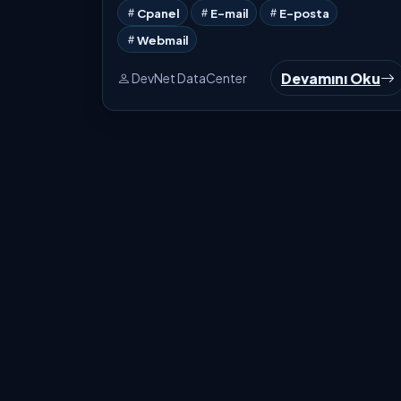
Cpanel
E-mail
E-posta
Webmail
Devamını Oku
DevNet DataCenter