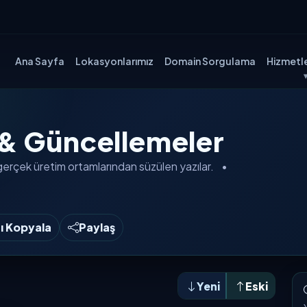
Ana Sayfa
Lokasyonlarımız
Domain Sorgulama
Hizmetle
 & Güncellemeler
gerçek üretim ortamlarından
süzülen yazılar.
•
nı Kopyala
Paylaş
Yeni
Eski