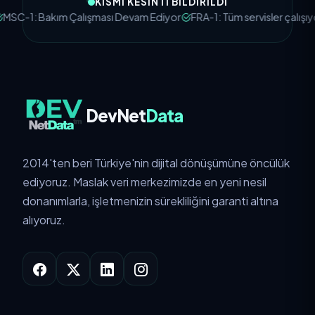
KISMI KESINTI BILDIRILDI
m Çalışması Devam Ediyor
FRA-1: Tüm servisler çalışıyor
SFC-1: Er
DevNet
Data
2014'ten beri Türkiye'nin dijital dönüşümüne öncülük
ediyoruz. Maslak veri merkezimizde en yeni nesil
donanımlarla, işletmenizin sürekliliğini garanti altına
alıyoruz.