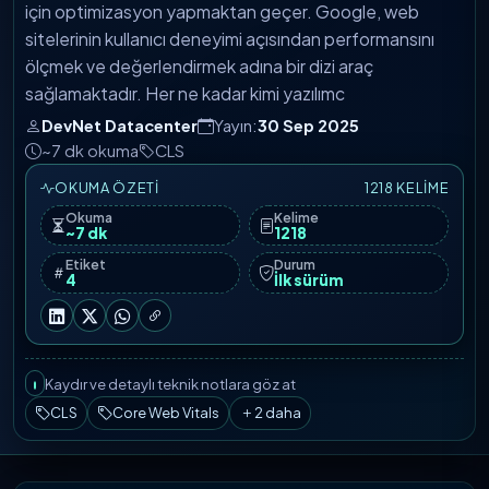
için optimizasyon yapmaktan geçer. Google, web
sitelerinin kullanıcı deneyimi açısından performansını
ölçmek ve değerlendirmek adına bir dizi araç
sağlamaktadır. Her ne kadar kimi yazılımc
DevNet Datacenter
Yayın:
30 Sep 2025
~7 dk okuma
CLS
OKUMA ÖZETI
1218 KELIME
Okuma
Kelime
~7 dk
1218
Etiket
Durum
4
İlk sürüm
Kaydır ve detaylı teknik notlara göz at
CLS
Core Web Vitals
2 daha