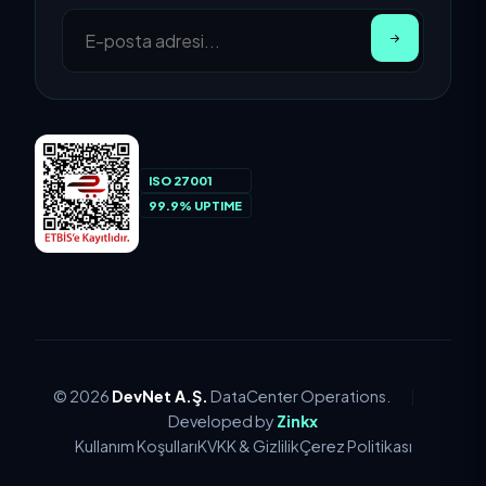
ISO 27001
99.9% UPTIME
© 2026
DevNet A.Ş.
DataCenter Operations.
|
Developed by
Zinkx
Kullanım Koşulları
KVKK & Gizlilik
Çerez Politikası