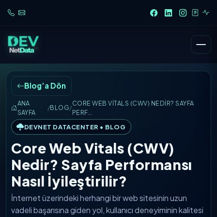
Blog’a Dön
ANA
CORE WEB VITALS (CWV) NEDIR? SAYFA
/
BLOG
/
SAYFA
PERF…
DEVNET DATACENTER • BLOG
Core Web Vitals (CWV)
Nedir? Sayfa Performansı
Nasıl İyileştirilir?
İnternet üzerindeki herhangi bir web sitesinin uzun
vadeli başarısına giden yol, kullanıcı deneyiminin kalitesi