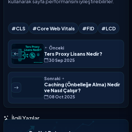
kullanarak sayfa performansını iyileştirebilirler.
#CLS
#Core Web Vitals
#FID
#LCD
Önceki
Ters Proxy Lisans Nedir?
30 Sep 2025
Sonraki
Caching (Önbelleğe Alma) Nedir
ve Nasıl Çalışır?
08 Oct 2025
İlgili Yazılar