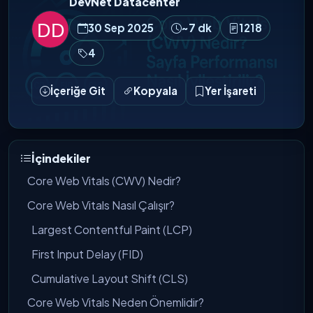
DevNet Datacenter
30 Sep 2025
~7 dk
1218
4
İçeriğe Git
Kopyala
Yer İşareti
İçindekiler
Core Web Vitals (CWV) Nedir?
Core Web Vitals Nasıl Çalışır?
Largest Contentful Paint (LCP)
First Input Delay (FID)
Cumulative Layout Shift (CLS)
Core Web Vitals Neden Önemlidir?