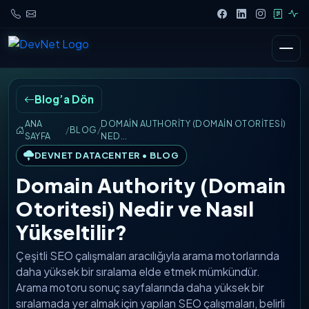
Blog’a Dön
ANA
DOMAIN AUTHORITY (DOMAIN OTORITESI)
/
BLOG
/
SAYFA
NED…
DEVNET DATACENTER • BLOG
Domain Authority (Domain
Otoritesi) Nedir ve Nasıl
Yükseltilir?
Çeşitli SEO çalışmaları aracılığıyla arama motorlarında
daha yüksek bir sıralama elde etmek mümkündür.
Arama motoru sonuç sayfalarında daha yüksek bir
sıralamada yer almak için yapılan SEO çalışmaları, belirli