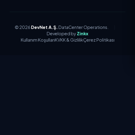
© 2026
DevNet A.Ş.
DataCenter Operations.
|
Developed by
Zinkx
Kullanım Koşulları
KVKK & Gizlilik
Çerez Politikası