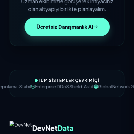
Uzman ekibimizle görüşerek ihtiyacınız
olan altyapıyı birlikte planlayalım.
Ücretsiz Danışmanlık Al
TÜM SISTEMLER ÇEVRIMIÇI
a: Stabil
Enterprise DDoS Shield: Aktif
Global Network Gecikm
DevNet
Data