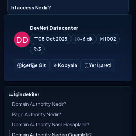
htaccess Nedir?
DevNet Datacenter
08 Oct 2025
~6 dk
1002
3
İçeriğe Git
Kopyala
Yer İşareti
İçindekiler
Domain Authority Nedir?
Page Authority Nedir?
Domain Authority Nasıl Hesaplanır?
Domain Authority Neden Önemlidir?