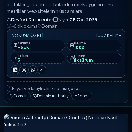
metrikler göz önünde bulundurularak uygulanır. Bu
metrikler, web sitelerinin üst sıralara
DevNet Datacenter
Yayın:
08 Oct 2025
~6 dk okuma
Domain
OKUMA ÖZETI
1002 KELIME
Okuma
Kelime
~6 dk
1002
Etiket
Durum
3
İlk sürüm
Kaydır ve detaylı teknik notlara göz at
Domain
Domain Authority
1 daha