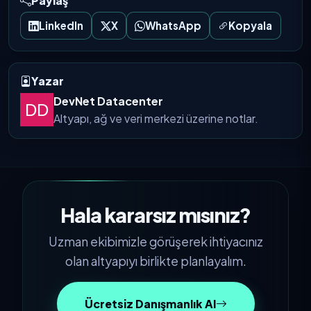
Paylaş
LinkedIn
X
WhatsApp
Kopyala
Yazar
DevNet Datacenter
Altyapı, ağ ve veri merkezi üzerine notlar.
Hala kararsız mısınız?
Uzman ekibimizle görüşerek ihtiyacınız
olan altyapıyı birlikte planlayalım.
Ücretsiz Danışmanlık Al