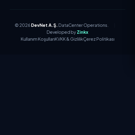
© 2026
DevNet A.Ş.
DataCenter Operations.
|
Developed by
Zinkx
Kullanım Koşulları
KVKK & Gizlilik
Çerez Politikası