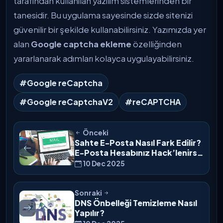
tarafından kullanılan yazılım sistemlerinden bir
tanesidir. Bu uygulama sayesinde sizde sitenizi
güvenilir bir şekilde kullanabilirsiniz. Yazımızda yer
alan
Google captcha ekleme
özelliğinden
yararlanarak adımları kolayca uygulayabilirsiniz.
#Google reCaptcha
#Google reCaptchaV2
#reCAPTCHA
Önceki
Sahte E-Posta Nasıl Fark Edilir?
E-Posta Hesabınız Hack’lenirse
Ne Yapmalısınız?
10 Dec 2025
Sonraki
DNS Önbelleği Temizleme Nasıl
Yapılır?