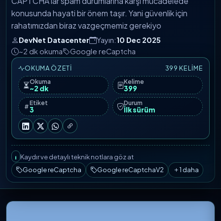
CAPTCHA’lar spam durumlarına karşı mücadelede
konusunda hayati bir önem taşır. Yani güvenlik için
rahatımızdan biraz vazgeçmemiz gerekiyo
DevNet Datacenter
Yayın:
10 Dec 2025
~2 dk okuma
Google reCaptcha
OKUMA ÖZETI
399 KELIME
Okuma
Kelime
~2 dk
399
Etiket
Durum
3
İlk sürüm
Kaydır ve detaylı teknik notlara göz at
Google reCaptcha
Google reCaptchaV2
1 daha