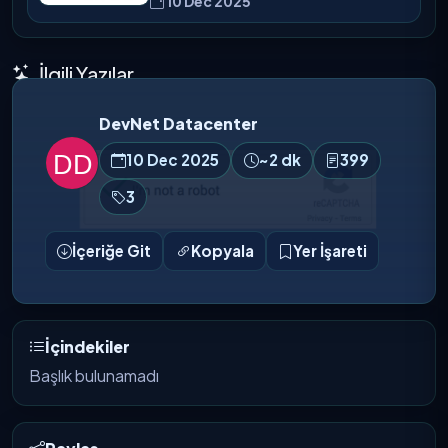
10 Dec 2025
İlgili Yazılar
DevNet Datacenter
10 Dec 2025
~2 dk
399
3
İçeriğe Git
Kopyala
Yer İşareti
İçindekiler
Başlık bulunamadı