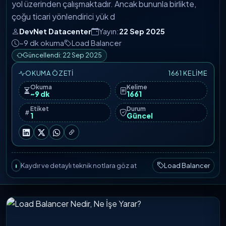
yol üzerinden çalışmaktadır. Ancak bununla birlikte,
çoğu ticari yönlendirici yük d
DevNet Datacenter
Yayın:
22 Sep 2025
~9 dk okuma
Load Balancer
Güncellendi: 22 Sep 2025
OKUMA ÖZETI
1661 KELIME
Okuma
Kelime
~9 dk
1661
Etiket
Durum
1
Güncel
Kaydır ve detaylı teknik notlara göz at
Load Balancer