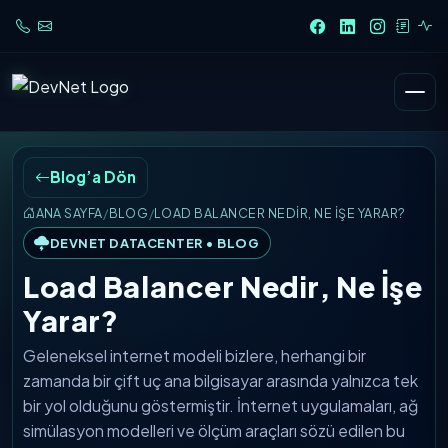
Blog’a Dön
ANA SAYFA
/
BLOG
/
LOAD BALANCER NEDIR, NE İŞE YARAR?
DEVNET DATACENTER • BLOG
Load Balancer Nedir, Ne İşe
Yarar?
Geleneksel internet modeli bizlere, herhangi bir
zamanda bir çift uç ana bilgisayar arasında yalnızca tek
bir yol olduğunu göstermiştir. İnternet uygulamaları, ağ
simülasyon modelleri ve ölçüm araçları sözü edilen bu