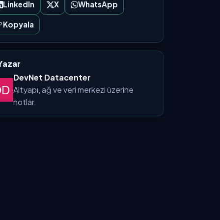
LinkedIn
X
WhatsApp
Kopyala
Yazar
DevNet Datacenter
Altyapı, ağ ve veri merkezi üzerine
notlar.