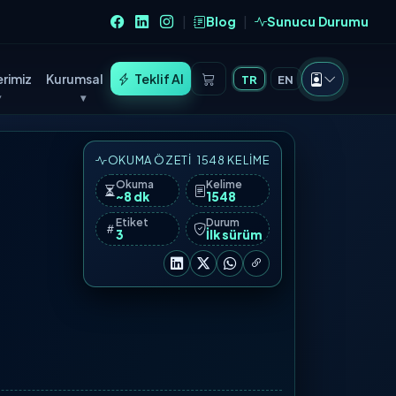
Blog
Sunucu Durumu
|
|
rimiz
Kurumsal
Teklif Al
TR
EN
OKUMA ÖZETI
1548 KELIME
Okuma
Kelime
~8 dk
1548
Etiket
Durum
3
İlk sürüm