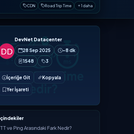
CDN
Road Trip Time
1 daha
DevNet Datacenter
28 Sep 2025
~8 dk
1548
3
İçeriğe Git
Kopyala
Yer İşareti
İçindekiler
TT ve Ping Arasındaki Fark Nedir?