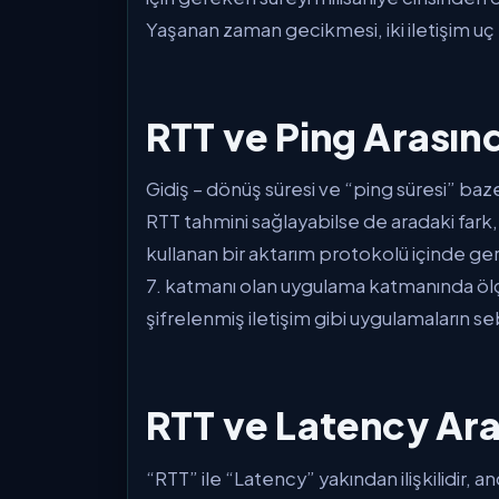
Yaşanan zaman gecikmesi, iki iletişim uç n
RTT ve Ping Arasın
Gidiş – dönüş süresi ve “ping süresi” bazen
RTT tahmini sağlayabilse de aradaki fark,
kullanan bir aktarım protokolü içinde ger
7. katmanı olan uygulama katmanında ölç
şifrelenmiş iletişim gibi uygulamaların 
RTT ve Latency Ara
“RTT” ile “Latency” yakından ilişkilidir, an