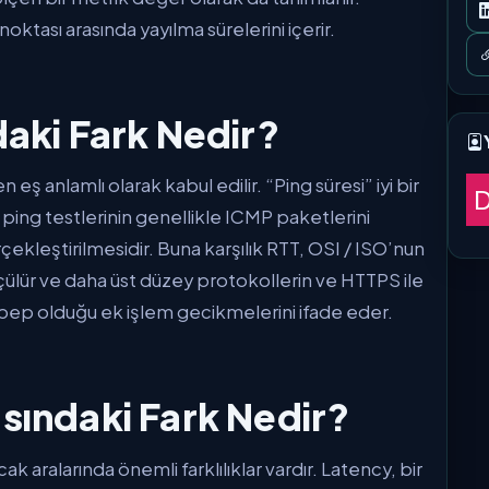
oktası arasında yayılma sürelerini içerir.
daki Fark Nedir?
 eş anlamlı olarak kabul edilir. “Ping süresi” iyi bir
 ping testlerinin genellikle ICMP paketlerini
çekleştirilmesidir. Buna karşılık RTT, OSI / ISO’nun
ülür ve daha üst düzey protokollerin ve HTTPS ile
sebep olduğu ek işlem gecikmelerini ifade eder.
sındaki Fark Nedir?
cak aralarında önemli farklılıklar vardır. Latency, bir