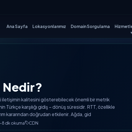
Ana Sayfa
Lokasyonlarımız
Domain Sorgulama
Hizmetle
 Nedir?
iletişimin kalitesini gösterebilecek önemli bir metrik
in Türkçe karşılığı gidiş – dönüş süresidir. RTT, özellikle
arım kararından doğrudan etkilenir. Ağda, gid
~8 dk okuma
CDN