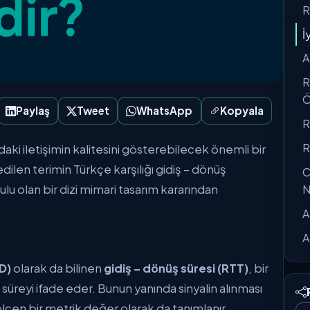
R
İ
A
R
Ö
Paylaş
Tweet
WhatsApp
Kopyala
R
R
aki iletişimin kalitesini gösterebilecek önemli bir
edilen terimin Türkçe karşılığı gidiş – dönüş
C
rulu olan bir dizi mimari tasarım kararından
N
A
A
TD)
olarak da bilinen
gidiş – dönüş süresi (RTT)
, bir
süreyi ifade eder. Bunun yanında sinyalin alınması
ölçen bir metrik değer olarak da tanımlanır.