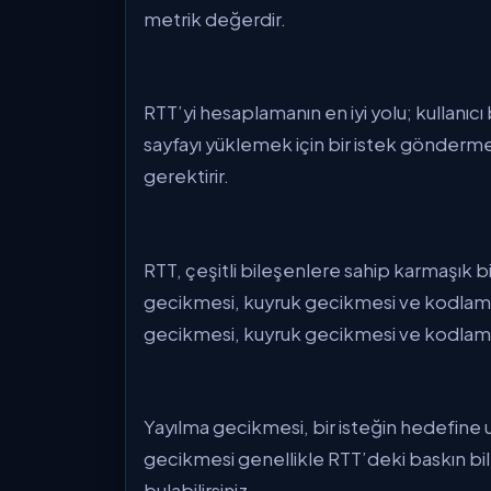
metrik değerdir.
RTT’yi hesaplamanın en iyi yolu; kullanıcı
sayfayı yüklemek için bir istek göndermesi
gerektirir.
RTT, çeşitli bileşenlere sahip karmaşık 
gecikmesi, kuyruk gecikmesi ve kodlama
gecikmesi, kuyruk gecikmesi ve kodlama 
Yayılma gecikmesi, bir isteğin hedefine 
gecikmesi genellikle RTT’deki baskın bil
bulabilirsiniz.