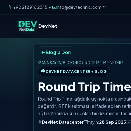
+90 212 916 23 15
info@devtechnic.com.tr
•
DevNet
Blog’a Dön
ANA SAYFA
/
BLOG
/
ROUND TRIP TIME NEDIR?
DEVNET DATACENTER • BLOG
Round Trip Time
Round Trip Time, ağda iki uç nokta arasındaki 
değerdir. RTT kısaltması ile ifade edilen terim
ağ haritanızda kurulu olan bir dizi mimari tas
DevNet Datacenter
Yayın:
28 Sep 2025