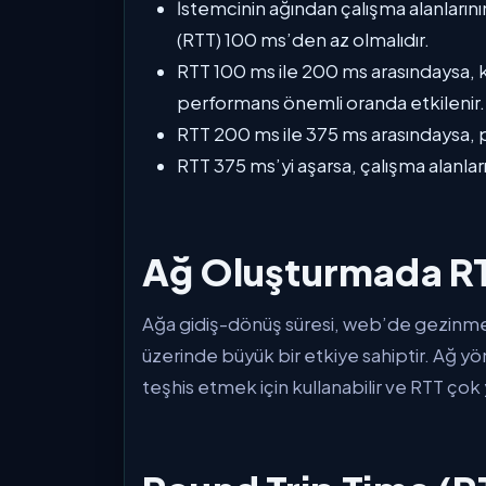
İstemcinin ağından çalışma alanların
(RTT) 100 ms’den az olmalıdır.
RTT 100 ms ile 200 ms arasındaysa, ku
performans önemli oranda etkilenir.
RTT 200 ms ile 375 ms arasındaysa,
RTT 375 ms’yi aşarsa, çalışma alanları 
Ağ Oluşturmada R
Ağa gidiş-dönüş süresi, web’de gezinme 
üzerinde büyük bir etkiye sahiptir. Ağ yönet
teşhis etmek için kullanabilir ve RTT ço