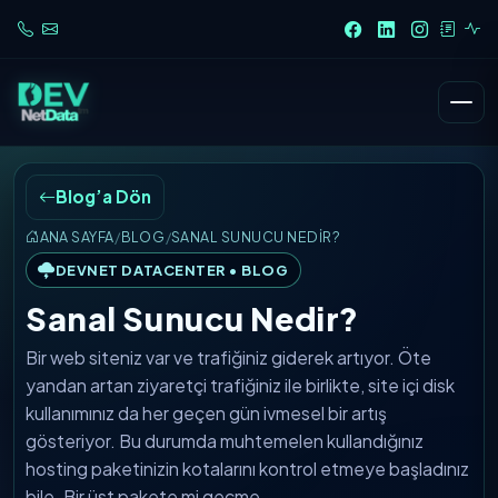
Blog’a Dön
ANA SAYFA
/
BLOG
/
SANAL SUNUCU NEDIR?
DEVNET DATACENTER • BLOG
Sanal Sunucu Nedir?
Bir web siteniz var ve trafiğiniz giderek artıyor. Öte
yandan artan ziyaretçi trafiğiniz ile birlikte, site içi disk
kullanımınız da her geçen gün ivmesel bir artış
gösteriyor. Bu durumda muhtemelen kullandığınız
hosting paketinizin kotalarını kontrol etmeye başladınız
bile. Bir üst pakete mi geçme