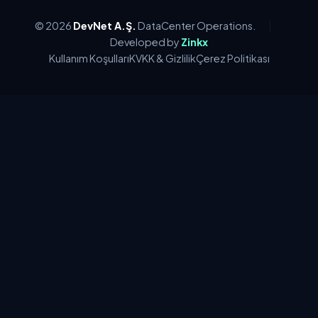
© 2026
DevNet A.Ş.
DataCenter Operations.
|
Developed by
Zinkx
Kullanım Koşulları
KVKK & Gizlilik
Çerez Politikası