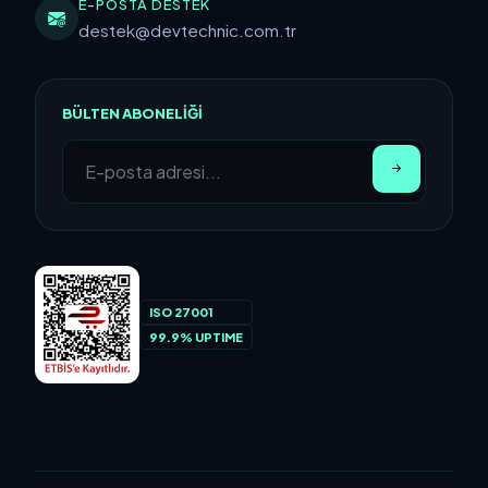
E-POSTA DESTEK
destek@devtechnic.com.tr
BÜLTEN ABONELIĞI
ISO 27001
99.9% UPTIME