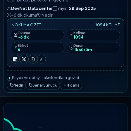
DevNet Datacenter
Yayın:
28 Sep 2025
~6 dk okuma
Nedir
OKUMA ÖZETI
1054 KELIME
Okuma
Kelime
~6 dk
1054
Etiket
Durum
6
İlk sürüm
Kaydır ve detaylı teknik notlara göz at
Nedir
Sanal Sunucu
4 daha