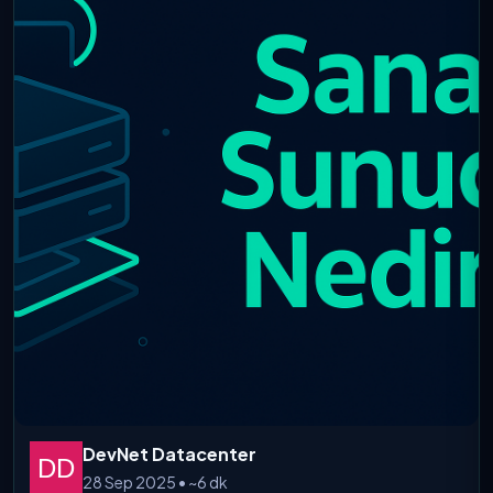
DevNet Datacenter
28 Sep 2025 • ~6 dk