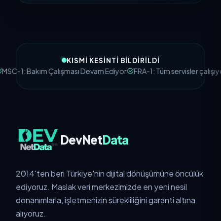
KISMI KESINTI BILDIRILDI
ım Çalışması Devam Ediyor
FRA-1: Tüm servisler çalışıyor
SFC-1: E
DevNet
Data
2014'ten beri Türkiye'nin dijital dönüşümüne öncülük
ediyoruz. Maslak veri merkezimizde en yeni nesil
donanımlarla, işletmenizin sürekliliğini garanti altına
alıyoruz.