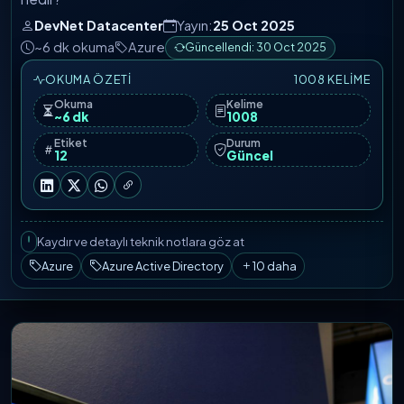
DevNet Datacenter
Yayın:
25 Oct 2025
~6 dk okuma
Azure
Güncellendi: 30 Oct 2025
OKUMA ÖZETI
1008 KELIME
Okuma
Kelime
~6 dk
1008
Etiket
Durum
12
Güncel
Kaydır ve detaylı teknik notlara göz at
Azure
Azure Active Directory
10 daha