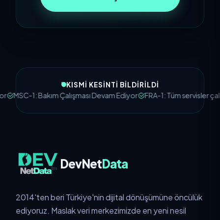
KISMI KESINTI BILDIRILDI
Bakım Çalışması Devam Ediyor
FRA-1: Tüm servisler çalışıyor
SFC-1
DevNet
Data
2014'ten beri Türkiye'nin dijital dönüşümüne öncülük
ediyoruz. Maslak veri merkezimizde en yeni nesil