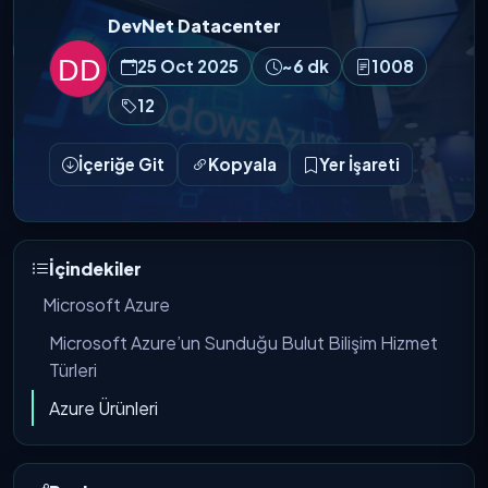
DevNet Datacenter
25 Oct 2025
~6 dk
1008
12
İçeriğe Git
Kopyala
Yer İşareti
İçindekiler
Microsoft Azure
Microsoft Azure’un Sunduğu Bulut Bilişim Hizmet
Türleri
Azure Ürünleri