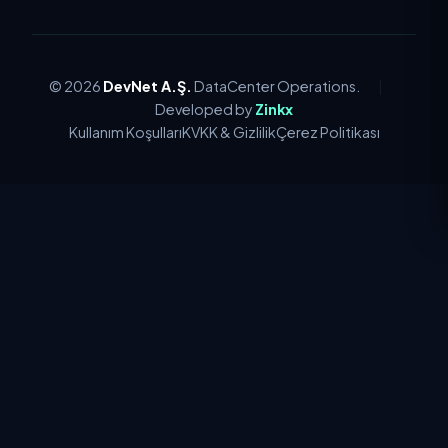
© 2026
DevNet A.Ş.
DataCenter Operations.
|
Developed by
Zinkx
Kullanım Koşulları
KVKK & Gizlilik
Çerez Politikası