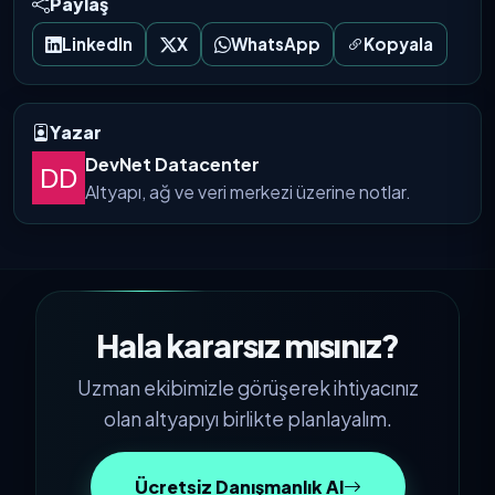
Paylaş
LinkedIn
X
WhatsApp
Kopyala
Yazar
DevNet Datacenter
Altyapı, ağ ve veri merkezi üzerine notlar.
Hala kararsız mısınız?
Uzman ekibimizle görüşerek ihtiyacınız
olan altyapıyı birlikte planlayalım.
Ücretsiz Danışmanlık Al