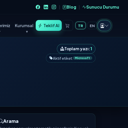
Blog
Sunucu Durumu
|
|
rimiz
Kurumsal
Teklif Al
TR
EN
Toplam yazı:
1
Aktif etiket:
Microsoft
Arama