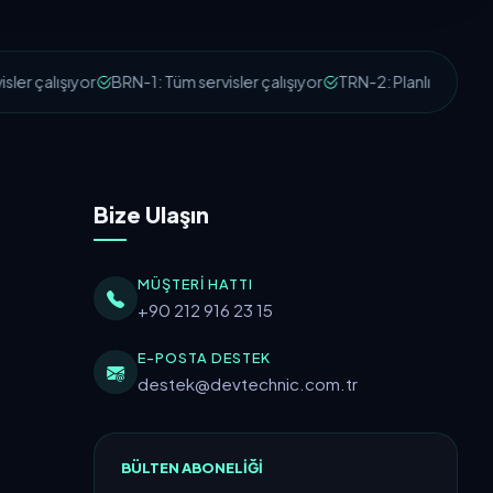
er çalışıyor
BRN-1: Tüm servisler çalışıyor
TRN-2: Planlı Bakım Çal
Bize Ulaşın
MÜŞTERI HATTI
+90 212 916 23 15
E-POSTA DESTEK
destek@devtechnic.com.tr
BÜLTEN ABONELIĞI