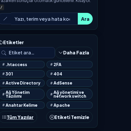
Yazarken sonuçlar otomatik güncellenir. Kısayol:
/
Ara
Etiketler
Daha Fazla
.htaccess
2FA
301
404
Active Directory
AdSense
Ağ Yönetim
Ağ yönetimi ve
Yazılımı
network switch
Anahtar Kelime
Apache
Tüm Yazılar
Etiketi Temizle