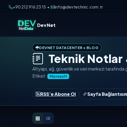
+90 212 916 23 15
info@devtechnic.com.tr
•
DevNet
DEVNET DATACENTER • BLOG
Teknik Notlar
Altyapı, ağ, güvenlik ve veri merkezi tarafında
Etiket:
Microsoft
RSS’e Abone Ol
Sayfa Bağlantısı