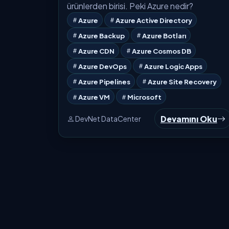
ürünlerden birisi. Peki Azure nedir?
Azure
Azure Active Directory
Azure Backup
Azure Botları
Azure CDN
Azure Cosmos DB
Azure DevOps
Azure Logic Apps
Azure Pipelines
Azure Site Recovery
Azure VM
Microsoft
Devamını Oku
DevNet DataCenter