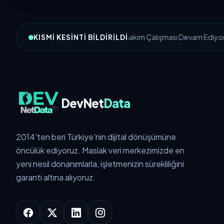
MSC-1: Bakım Çalışması Devam Ediyor
KISMI KESINTI BILDIRILDI
DevNet
Data
2014'ten beri Türkiye'nin dijital dönüşümüne
öncülük ediyoruz. Maslak veri merkezimizde en
yeni nesil donanımlarla, işletmenizin sürekliliğini
garanti altına alıyoruz.