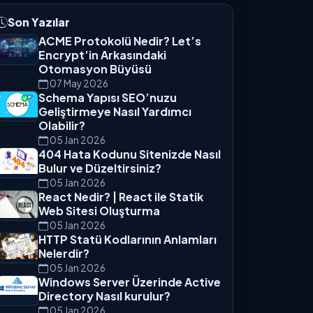
Son Yazılar
ACME Protokolü Nedir? Let’s
Encrypt’in Arkasındaki
Otomasyon Büyüsü
07 May 2026
Schema Yapısı SEO’nuzu
Geliştirmeye Nasıl Yardımcı
Olabilir?
05 Jan 2026
404 Hata Kodunu Sitenizde Nasıl
Bulur ve Düzeltirsiniz?
05 Jan 2026
React Nedir? | React ile Statik
Web Sitesi Oluşturma
05 Jan 2026
HTTP Statü Kodlarının Anlamları
Nelerdir?
05 Jan 2026
Windows Server Üzerinde Active
Directory Nasıl kurulur?
05 Jan 2026