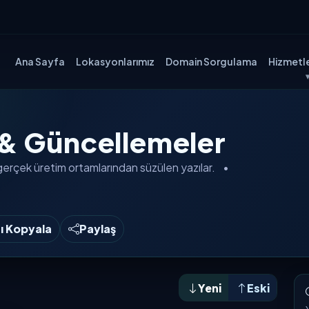
Ana Sayfa
Lokasyonlarımız
Domain Sorgulama
Hizmetle
 & Güncellemeler
gerçek üretim ortamlarından
süzülen yazılar.
•
nı Kopyala
Paylaş
Yeni
Eski