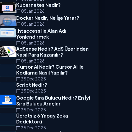
Kubernetes Nedir?
05 Jan 2026
Docker Nedir, Ne İşe Yarar?
05 Jan 2026
.htaccess ile Alan Adı
Yönlendirmek
05 Jan 2026
AdSense Nedir? AdS Üzerinden
Nasıl Para Kazanılır?
05 Jan 2026
Cursor AI Nedir? Cursor AI ile
Kodlama Nasıl Yapılır?
25 Dec 2025
Script Nedir?
25 Dec 2025
Google Sıra Bulucu Nedir? En İyi
Sıra Bulucu Araçlar
25 Dec 2025
Ücretsiz 6 Yapay Zeka
Dedektörü
25 Dec 2025