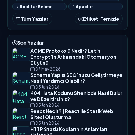
Anahtar Kelime
Apache
Tüm Yazılar
Etiketi Temizle
Son Yazılar
ACME Protokolü Nedir? Let’s
Encrypt’in Arkasındaki Otomasyon
Büyüsü
07 May 2026
Schema Yapısı SEO’nuzu Geliştirmeye
Nasıl Yardımcı Olabilir?
05 Jan 2026
404 Hata Kodunu Sitenizde Nasıl Bulur
ve Düzeltirsiniz?
05 Jan 2026
React Nedir? | React ile Statik Web
Sitesi Oluşturma
05 Jan 2026
HTTP Statü Kodlarının Anlamları