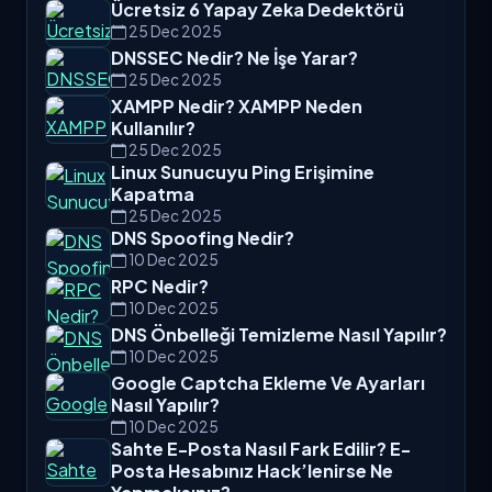
Ücretsiz 6 Yapay Zeka Dedektörü
25 Dec 2025
DNSSEC Nedir? Ne İşe Yarar?
25 Dec 2025
XAMPP Nedir? XAMPP Neden
Kullanılır?
25 Dec 2025
Linux Sunucuyu Ping Erişimine
Kapatma
25 Dec 2025
DNS Spoofing Nedir?
10 Dec 2025
RPC Nedir?
10 Dec 2025
DNS Önbelleği Temizleme Nasıl Yapılır?
10 Dec 2025
Google Captcha Ekleme Ve Ayarları
Nasıl Yapılır?
10 Dec 2025
Sahte E-Posta Nasıl Fark Edilir? E-
Posta Hesabınız Hack’lenirse Ne