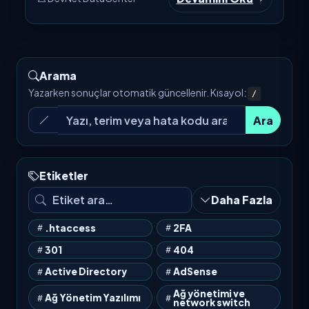
Arama
Yazarken sonuçlar otomatik güncellenir. Kısayol:
/
Ara
Etiketler
Daha Fazla
.htaccess
2FA
301
404
Active Directory
AdSense
Ağ yönetimi ve
Ağ Yönetim Yazılımı
network switch