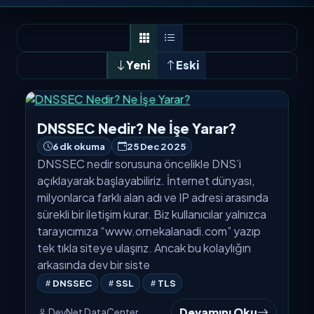
Yeni
Eski
DNSSEC Nedir? Ne İşe Yarar?
6 dk okuma
25 Dec 2025
DNSSEC nedir sorusuna öncelikle DNS’i
açıklayarak başlayabiliriz. İnternet dünyası,
milyonlarca farklı alan adı ve IP adresi arasında
sürekli bir iletişim kurar. Biz kullanıcılar yalnızca
tarayıcımıza “www.ornekalanadi.com” yazıp
tek tıkla siteye ulaşırız. Ancak bu kolaylığın
arkasında dev bir siste
DNSSEC
SSL
TLS
Devamını Oku
DevNet DataCenter