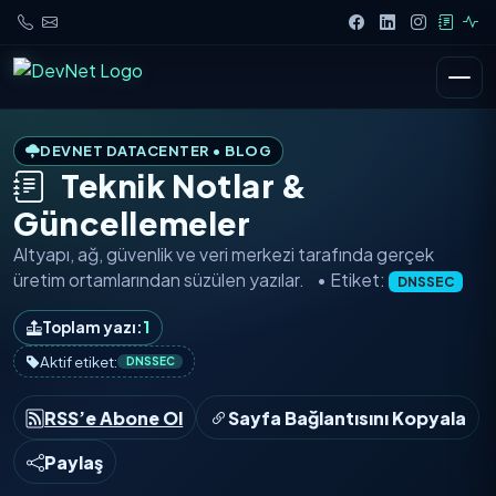
DEVNET DATACENTER • BLOG
Teknik Notlar &
Güncellemeler
Altyapı, ağ, güvenlik ve veri merkezi tarafında
gerçek
üretim ortamlarından
süzülen yazılar.
• Etiket:
DNSSEC
Toplam yazı:
1
Aktif etiket:
DNSSEC
RSS’e Abone Ol
Sayfa Bağlantısını Kopyala
Paylaş