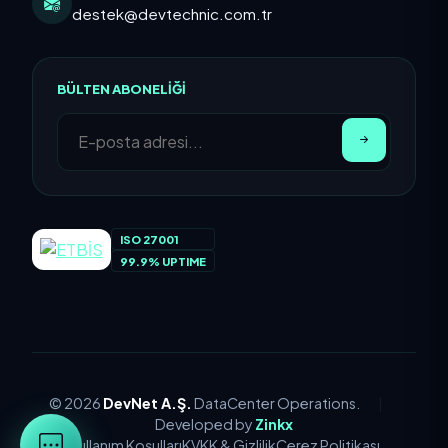
destek@devtechnic.com.tr
BÜLTEN ABONELIĞI
ISO 27001
99.9% UPTIME
© 2026
DevNet A.Ş.
DataCenter Operations.
|
Developed by
Zinkx
Kullanım Koşulları
KVKK & Gizlilik
Çerez Politikası