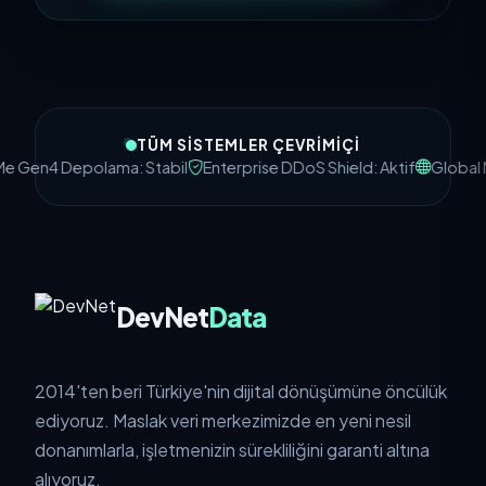
TÜM SISTEMLER ÇEVRIMIÇI
Gen4 Depolama: Stabil
Enterprise DDoS Shield: Aktif
Global N
DevNet
Data
2014'ten beri Türkiye'nin dijital dönüşümüne öncülük
ediyoruz. Maslak veri merkezimizde en yeni nesil
donanımlarla, işletmenizin sürekliliğini garanti altına
alıyoruz.