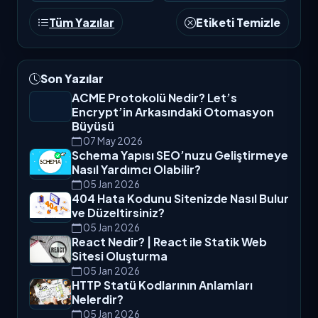
Tüm Yazılar
Etiketi Temizle
Son Yazılar
ACME Protokolü Nedir? Let’s
Encrypt’in Arkasındaki Otomasyon
Büyüsü
07 May 2026
Schema Yapısı SEO’nuzu Geliştirmeye
Nasıl Yardımcı Olabilir?
05 Jan 2026
404 Hata Kodunu Sitenizde Nasıl Bulur
ve Düzeltirsiniz?
05 Jan 2026
React Nedir? | React ile Statik Web
Sitesi Oluşturma
05 Jan 2026
HTTP Statü Kodlarının Anlamları
Nelerdir?
05 Jan 2026