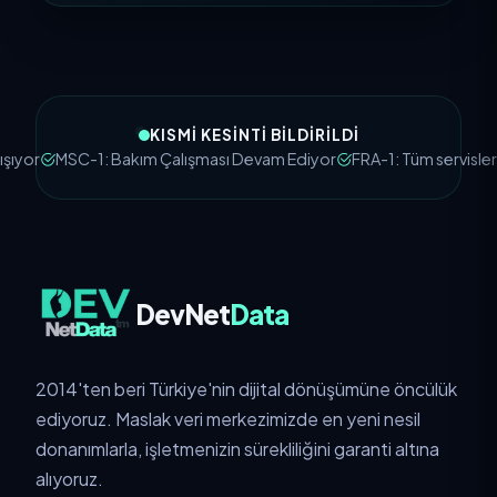
KISMI KESINTI BILDIRILDI
or
MSC-1: Bakım Çalışması Devam Ediyor
FRA-1: Tüm servisler çalı
DevNet
Data
2014'ten beri Türkiye'nin dijital dönüşümüne öncülük
ediyoruz. Maslak veri merkezimizde en yeni nesil
donanımlarla, işletmenizin sürekliliğini garanti altına
alıyoruz.