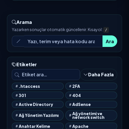
Arama
Yazarken sonuçlar otomatik güncellenir. Kısayol:
/
Ara
Etiketler
Daha Fazla
.htaccess
2FA
301
404
Active Directory
AdSense
Ağ yönetimi ve
Ağ Yönetim Yazılımı
network switch
Anahtar Kelime
Apache