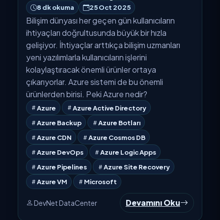
8 dk okuma
25 Oct 2025
Bilişim dünyası her geçen gün kullanıcıların
ihtiyaçları doğrultusunda büyük bir hızla
gelişiyor. İhtiyaçlar arttıkça bilişim uzmanları
yeni yazılımlarla kullanıcıların işlerini
kolaylaştıracak önemli ürünler ortaya
çıkarıyorlar. Azure sistemi de bu önemli
ürünlerden birisi. Peki Azure nedir?
Azure
Azure Active Directory
Azure Backup
Azure Botları
Azure CDN
Azure Cosmos DB
Azure DevOps
Azure Logic Apps
Azure Pipelines
Azure Site Recovery
Azure VM
Microsoft
Devamını Oku
DevNet DataCenter