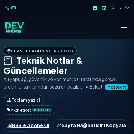
DEVNET DATACENTER • BLOG
Teknik Notlar &
Güncellemeler
Altyapı, ağ, güvenlik ve veri merkezi tarafında
gerçek
üretim ortamlarından
süzülen yazılar.
• Etiket:
Microsoft
Toplam yazı:
1
Aktif etiket:
Microsoft
RSS’e Abone Ol
Sayfa Bağlantısını Kopyala