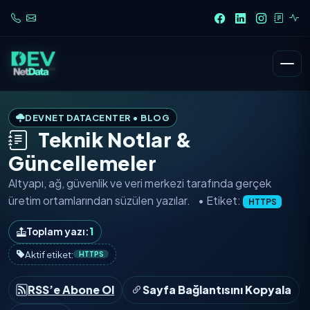
DEVNET DATACENTER • BLOG
Teknik Notlar &
Güncellemeler
Altyapı, ağ, güvenlik ve veri merkezi tarafında
gerçek
üretim ortamlarından
süzülen yazılar.
• Etiket:
HTTPS
Toplam yazı:
1
Aktif etiket:
HTTPS
RSS’e Abone Ol
Sayfa Bağlantısını Kopyala