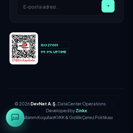
ISO 27001
99.9% UPTIME
© 2026
DevNet A.Ş.
DataCenter Operations.
|
Developed by
Zinkx
Kullanım Koşulları
KVKK & Gizlilik
Çerez Politikası