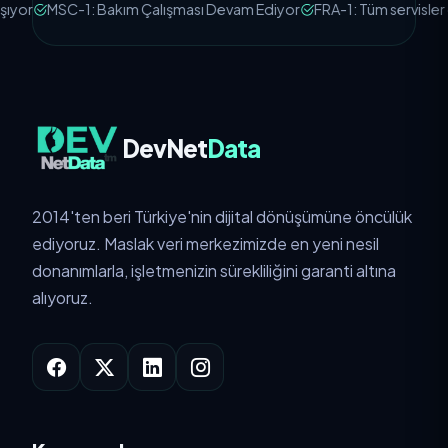
or
MSC-1: Bakım Çalışması Devam Ediyor
FRA-1: Tüm servisler çal
DevNet
Data
2014'ten beri Türkiye'nin dijital dönüşümüne öncülük
ediyoruz. Maslak veri merkezimizde en yeni nesil
donanımlarla, işletmenizin sürekliliğini garanti altına
alıyoruz.