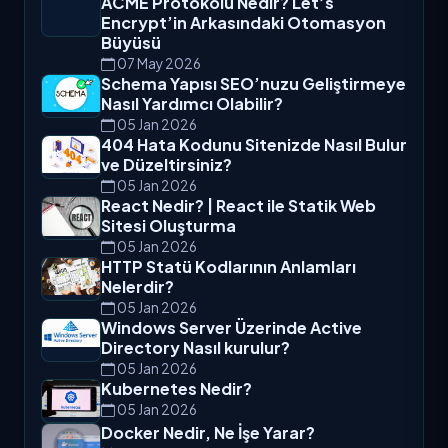
ACME Protokolü Nedir? Let’s
Encrypt’in Arkasındaki Otomasyon
Büyüsü
07 May 2026
Schema Yapısı SEO’nuzu Geliştirmeye
Nasıl Yardımcı Olabilir?
05 Jan 2026
404 Hata Kodunu Sitenizde Nasıl Bulur
ve Düzeltirsiniz?
05 Jan 2026
React Nedir? | React ile Statik Web
Sitesi Oluşturma
05 Jan 2026
HTTP Statü Kodlarının Anlamları
Nelerdir?
05 Jan 2026
Windows Server Üzerinde Active
Directory Nasıl kurulur?
05 Jan 2026
Kubernetes Nedir?
05 Jan 2026
Docker Nedir, Ne İşe Yarar?