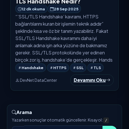
TLS Handshake Nedir?
12 dk okuma
28 Sep 2025
“’SSL/TLS Handshake’ kavramı, HTTPS
bağlantılarını kuran bir işlemin teknik adıdır”
şeklinde kısa ve öz bir tanım yazabiliriz. Fakat
SSL/TLS Handshake kavramını daha iyi
anlamak adına işin arka yüzüne de bakmamız
gerekir. SSL/TLS protokolünde yer edinen
birçok zor iş, handshake’de gerçekleşir. Hands
Handshake
HTTPS
SSL
TLS
Devamını Oku
DevNet DataCenter
Arama
Yazarken sonuçlar otomatik güncellenir. Kısayol:
/