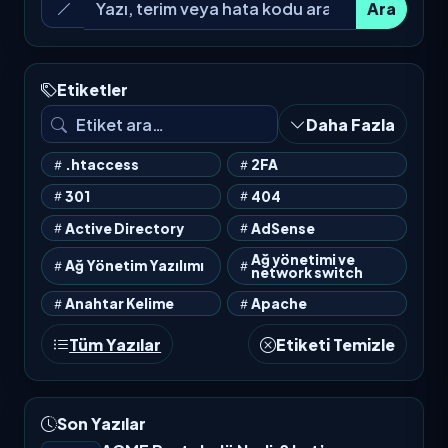
Ara
Etiketler
Daha Fazla
.htaccess
2FA
301
404
Active Directory
AdSense
Ağ yönetimi ve
Ağ Yönetim Yazılımı
network switch
Anahtar Kelime
Apache
Tüm Yazılar
Etiketi Temizle
Son Yazılar