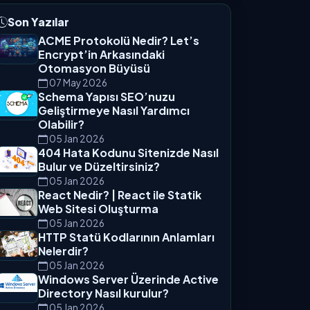
Son Yazılar
ACME Protokolü Nedir? Let’s
Encrypt’in Arkasındaki
Otomasyon Büyüsü
07 May 2026
Schema Yapısı SEO’nuzu
Geliştirmeye Nasıl Yardımcı
Olabilir?
05 Jan 2026
404 Hata Kodunu Sitenizde Nasıl
Bulur ve Düzeltirsiniz?
05 Jan 2026
React Nedir? | React ile Statik
Web Sitesi Oluşturma
05 Jan 2026
HTTP Statü Kodlarının Anlamları
Nelerdir?
05 Jan 2026
Windows Server Üzerinde Active
Directory Nasıl kurulur?
05 Jan 2026