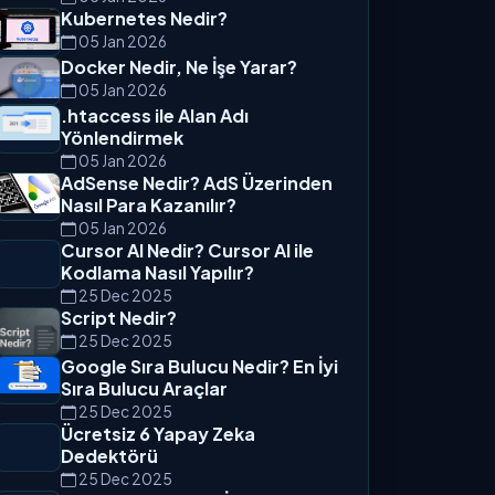
Kubernetes Nedir?
05 Jan 2026
Docker Nedir, Ne İşe Yarar?
05 Jan 2026
.htaccess ile Alan Adı
Yönlendirmek
05 Jan 2026
AdSense Nedir? AdS Üzerinden
Nasıl Para Kazanılır?
05 Jan 2026
Cursor AI Nedir? Cursor AI ile
Kodlama Nasıl Yapılır?
25 Dec 2025
Script Nedir?
25 Dec 2025
Google Sıra Bulucu Nedir? En İyi
Sıra Bulucu Araçlar
25 Dec 2025
Ücretsiz 6 Yapay Zeka
Dedektörü
25 Dec 2025