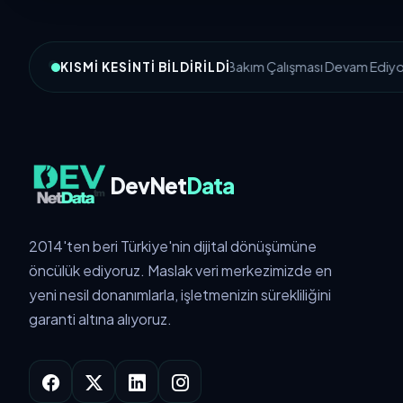
MSC-1: Bakım Çalışması Devam Ediyor
KISMI KESINTI BILDIRILDI
DevNet
Data
2014'ten beri Türkiye'nin dijital dönüşümüne
öncülük ediyoruz. Maslak veri merkezimizde en
yeni nesil donanımlarla, işletmenizin sürekliliğini
garanti altına alıyoruz.