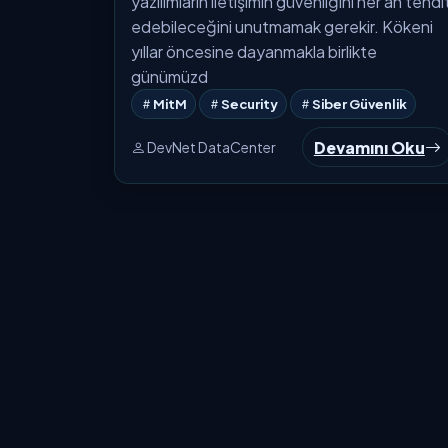
yazılımların iletişimin güvenliğini her an tehdi
edebileceğini unutmamak gerekir. Kökeni
yıllar öncesine dayanmakla birlikte
günümüzd
MitM
Security
Siber Güvenlik
Devamını Oku
DevNet DataCenter