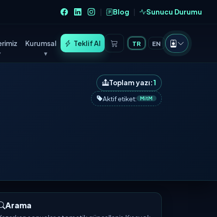
Blog
Sunucu Durumu
|
|
rimiz
Kurumsal
Teklif Al
TR
EN
Toplam yazı:
1
Aktif etiket:
MitM
Arama