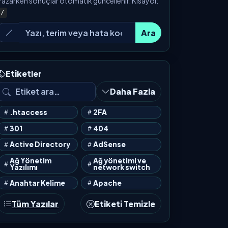
Yazarken sonuçlar otomatik güncellenir. Kısayol:
/
Ara
Etiketler
Daha Fazla
.htaccess
2FA
301
404
Active Directory
AdSense
Ağ Yönetim
Ağ yönetimi ve
Yazılımı
network switch
Anahtar Kelime
Apache
Tüm Yazılar
Etiketi Temizle