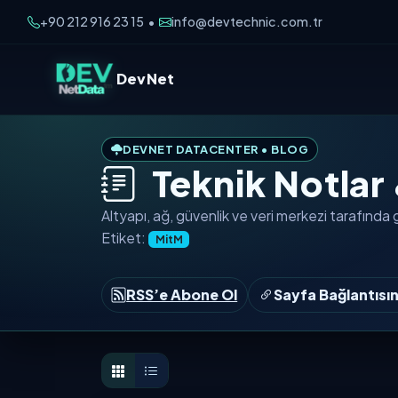
+90 212 916 23 15
info@devtechnic.com.tr
•
DevNet
DEVNET DATACENTER • BLOG
Teknik Notlar
Altyapı, ağ, güvenlik ve veri merkezi tarafında
Etiket:
MitM
RSS’e Abone Ol
Sayfa Bağlantısı