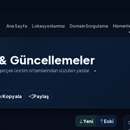
Ana Sayfa
Lokasyonlarımız
Domain Sorgulama
Hizmetle
 & Güncellemeler
gerçek üretim ortamlarından
süzülen yazılar.
•
nı Kopyala
Paylaş
Yeni
Eski