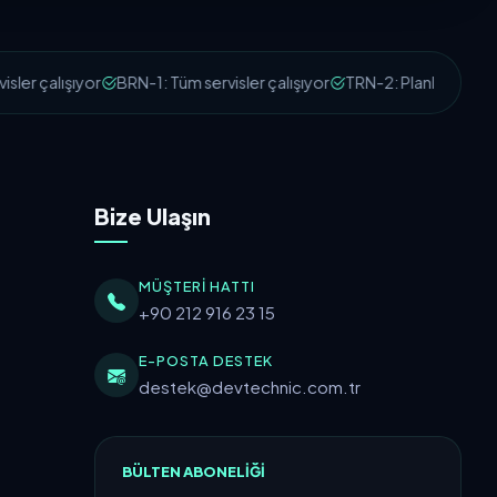
ler çalışıyor
BRN-1: Tüm servisler çalışıyor
TRN-2: Planlı Bakım Ça
Bize Ulaşın
MÜŞTERI HATTI
+90 212 916 23 15
E-POSTA DESTEK
destek@devtechnic.com.tr
BÜLTEN ABONELIĞI