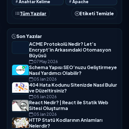
Anahtar Kelime
Apache
Tüm Yazılar
Etiketi Temizle
Son Yazılar
ACME Protokolü Nedir? Let’s
Encrypt’in Arkasındaki Otomasyon
Büyüsü
07 May 2026
Schema Yapısı SEO’nuzu Geliştirmeye
Nasıl Yardımcı Olabilir?
05 Jan 2026
404 Hata Kodunu Sitenizde Nasıl Bulur
ve Düzeltirsiniz?
05 Jan 2026
React Nedir? | React ile Statik Web
Sitesi Oluşturma
05 Jan 2026
HTTP Statü Kodlarının Anlamları
Nelerdir?