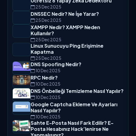
Ücretsiz 6 Yapay Zeka Dedektörü
25 Dec 2025
DNSSEC Nedir? Ne İşe Yarar?
25 Dec 2025
XAMPP Nedir? XAMPP Neden
Kullanılır?
25 Dec 2025
Linux Sunucuyu Ping Erişimine
Kapatma
25 Dec 2025
DNS Spoofing Nedir?
10 Dec 2025
RPC Nedir?
10 Dec 2025
DNS Önbelleği Temizleme Nasıl Yapılır?
10 Dec 2025
Google Captcha Ekleme Ve Ayarları
Nasıl Yapılır?
10 Dec 2025
Sahte E-Posta Nasıl Fark Edilir? E-
Posta Hesabınız Hack’lenirse Ne
Yapmalısınız?