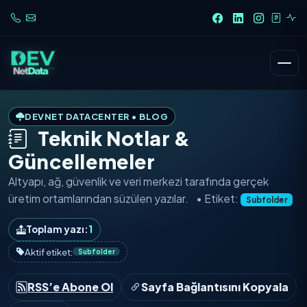
DEVNET DATACENTER • BLOG
Teknik Notlar &
Güncellemeler
Altyapı, ağ, güvenlik ve veri merkezi tarafında
gerçek
üretim ortamlarından
süzülen yazılar.
• Etiket:
Subfolder
Toplam yazı:
1
Aktif etiket:
Subfolder
RSS’e Abone Ol
Sayfa Bağlantısını Kopyala