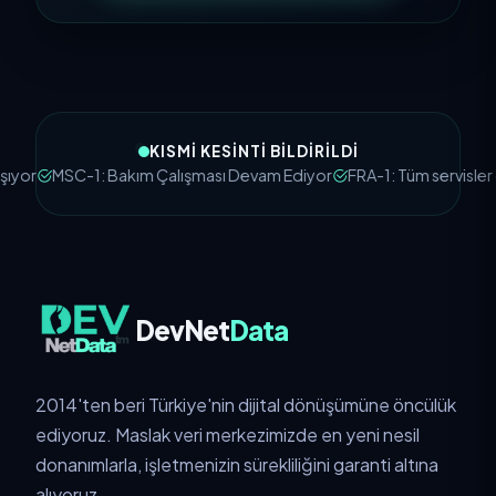
KISMI KESINTI BILDIRILDI
r
MSC-1: Bakım Çalışması Devam Ediyor
FRA-1: Tüm servisler çalı
DevNet
Data
2014'ten beri Türkiye'nin dijital dönüşümüne öncülük
ediyoruz. Maslak veri merkezimizde en yeni nesil
donanımlarla, işletmenizin sürekliliğini garanti altına
alıyoruz.