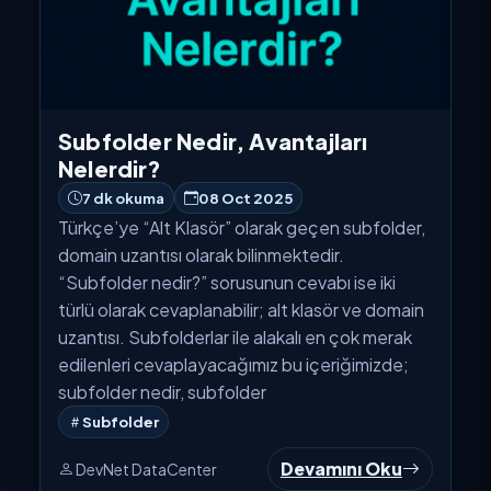
Subfolder Nedir, Avantajları
Nelerdir?
7 dk okuma
08 Oct 2025
Türkçe’ye “Alt Klasör” olarak geçen subfolder,
domain uzantısı olarak bilinmektedir.
“Subfolder nedir?” sorusunun cevabı ise iki
türlü olarak cevaplanabilir; alt klasör ve domain
uzantısı. Subfolderlar ile alakalı en çok merak
edilenleri cevaplayacağımız bu içeriğimizde;
subfolder nedir, subfolder
Subfolder
Devamını Oku
DevNet DataCenter