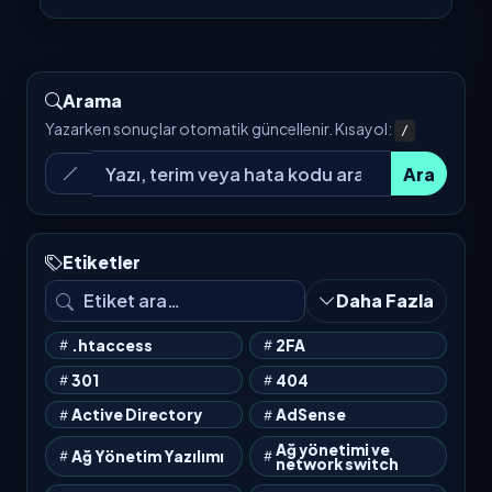
Arama
Yazarken sonuçlar otomatik güncellenir. Kısayol:
/
Ara
Etiketler
Daha Fazla
.htaccess
2FA
301
404
Active Directory
AdSense
Ağ yönetimi ve
Ağ Yönetim Yazılımı
network switch