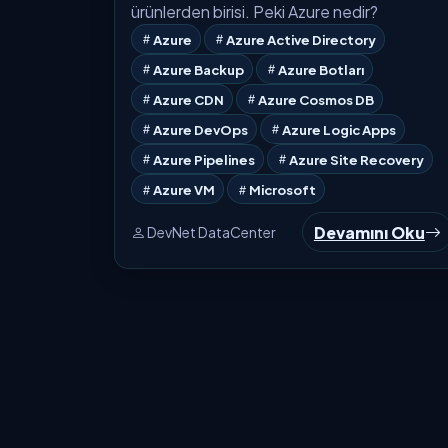
ürünlerden birisi. Peki Azure nedir?
Azure
Azure Active Directory
Azure Backup
Azure Botları
Azure CDN
Azure Cosmos DB
Azure DevOps
Azure Logic Apps
Azure Pipelines
Azure Site Recovery
Azure VM
Microsoft
Devamını Oku
DevNet DataCenter