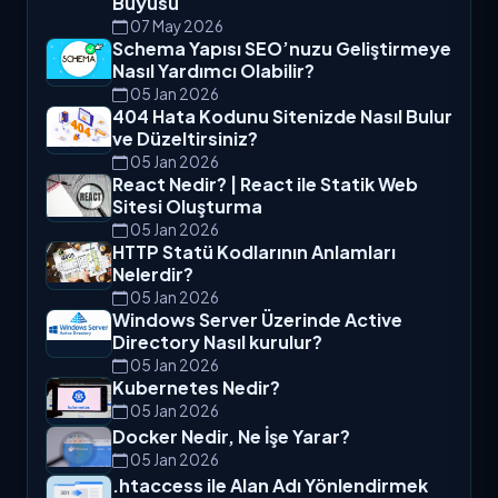
Büyüsü
07 May 2026
Schema Yapısı SEO’nuzu Geliştirmeye
Nasıl Yardımcı Olabilir?
05 Jan 2026
404 Hata Kodunu Sitenizde Nasıl Bulur
ve Düzeltirsiniz?
05 Jan 2026
React Nedir? | React ile Statik Web
Sitesi Oluşturma
05 Jan 2026
HTTP Statü Kodlarının Anlamları
Nelerdir?
05 Jan 2026
Windows Server Üzerinde Active
Directory Nasıl kurulur?
05 Jan 2026
Kubernetes Nedir?
05 Jan 2026
Docker Nedir, Ne İşe Yarar?
05 Jan 2026
.htaccess ile Alan Adı Yönlendirmek