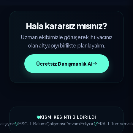
Hala kararsız mısınız?
Uzman ekibimizle görüşerek ihtiyacınız
olan altyapıyı birlikte planlayalım.
Ücretsiz Danışmanlık Al
KISMI KESINTI BILDIRILDI
ıyor
MSC-1: Bakım Çalışması Devam Ediyor
FRA-1: Tüm servisler ç