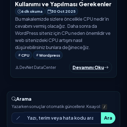
Kullanımı ve Yapılması Gerekenler
6 dk okuma
30 Oct 2025
Bu makalemizde sizlere öncelikle CPU nedir’in
cevabını vermiş olacağız. Daha sonra da
WordPress siteniz için CPu neden önemlidir ve
web sitenizdeki CPU artışını nasıl
düşürebilirsiniz bunlara değineceğiz.
CPU
Wordpress
Devamını Oku
DevNet DataCenter
Arama
Yazarken sonuçlar otomatik güncellenir. Kısayol:
/
Ara