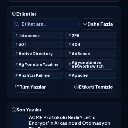
Etiketler
Daha Fazla
.htaccess
2FA
301
404
Active Directory
AdSense
Ağ yönetimi ve
Ağ Yönetim Yazılımı
network switch
Anahtar Kelime
Apache
Tüm Yazılar
Etiketi Temizle
Son Yazılar
ACME Protokolü Nedir? Let’s
Encrypt’in Arkasındaki Otomasyon