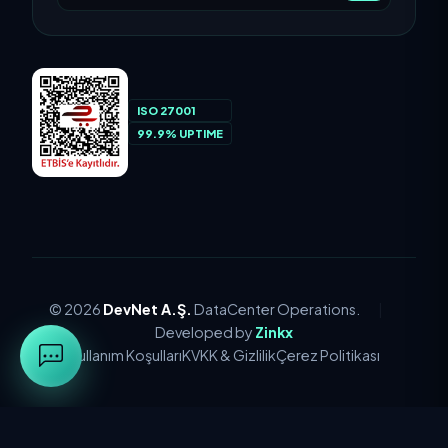
ISO 27001
99.9% UPTIME
© 2026
DevNet A.Ş.
DataCenter Operations.
|
Developed by
Zinkx
Kullanım Koşulları
KVKK & Gizlilik
Çerez Politikası