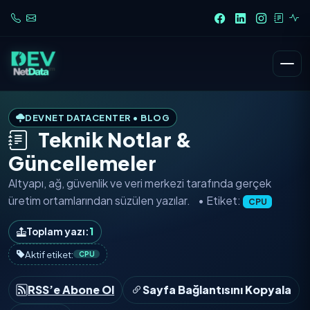
DEVNET DATACENTER • BLOG
Teknik Notlar &
Güncellemeler
Altyapı, ağ, güvenlik ve veri merkezi tarafında
gerçek
üretim ortamlarından
süzülen yazılar.
• Etiket:
CPU
Toplam yazı:
1
Aktif etiket:
CPU
RSS’e Abone Ol
Sayfa Bağlantısını Kopyala