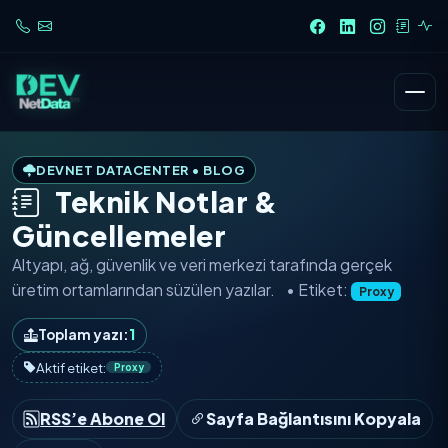
DEVNET DATACENTER • BLOG
Teknik Notlar &
Güncellemeler
Altyapı, ağ, güvenlik ve veri merkezi tarafında
gerçek
üretim ortamlarından
süzülen yazılar.
• Etiket:
Proxy
Toplam yazı:
1
Aktif etiket:
Proxy
RSS’e Abone Ol
Sayfa Bağlantısını Kopyala