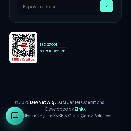
ISO 27001
99.9% UPTIME
© 2026
DevNet A.Ş.
DataCenter Operations.
|
Developed by
Zinkx
Kullanım Koşulları
KVKK & Gizlilik
Çerez Politikası