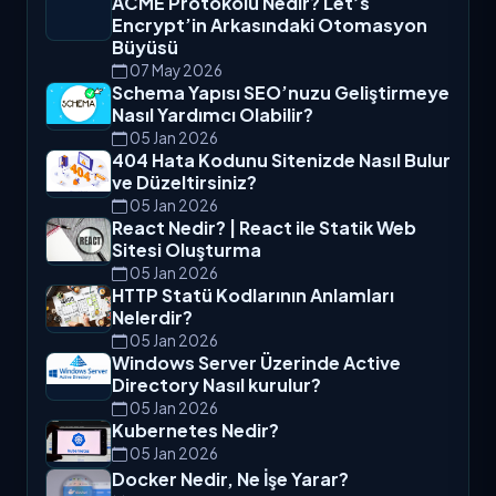
ACME Protokolü Nedir? Let’s
Encrypt’in Arkasındaki Otomasyon
Büyüsü
07 May 2026
Schema Yapısı SEO’nuzu Geliştirmeye
Nasıl Yardımcı Olabilir?
05 Jan 2026
404 Hata Kodunu Sitenizde Nasıl Bulur
ve Düzeltirsiniz?
05 Jan 2026
React Nedir? | React ile Statik Web
Sitesi Oluşturma
05 Jan 2026
HTTP Statü Kodlarının Anlamları
Nelerdir?
05 Jan 2026
Windows Server Üzerinde Active
Directory Nasıl kurulur?
05 Jan 2026
Kubernetes Nedir?
05 Jan 2026
Docker Nedir, Ne İşe Yarar?