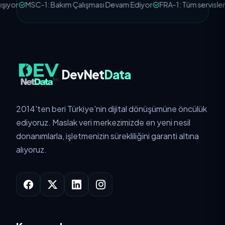
yor
MSC-1: Bakım Çalışması Devam Ediyor
FRA-1: Tüm servisler çal
DevNet
Data
2014'ten beri Türkiye'nin dijital dönüşümüne öncülük
ediyoruz. Maslak veri merkezimizde en yeni nesil
donanımlarla, işletmenizin sürekliliğini garanti altına
alıyoruz.