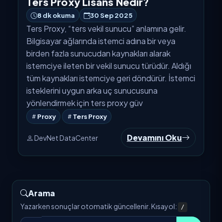
Ters Proxy Lisans Nedir?
8 dk okuma
30 Sep 2025
Ters Proxy, “ters vekil sunucu” anlamına gelir.
Bilgisayar ağlarında istemci adına bir veya
birden fazla sunucudan kaynakları alarak
istemciye ileten bir vekil sunucu türüdür. Aldığı
tüm kaynakları istemciye geri döndürür. İstemci
isteklerini uygun arka uç sunucusuna
yönlendirmek için ters proxy güv
Proxy
Ters Proxy
Devamını Oku
DevNet DataCenter
Arama
Yazarken sonuçlar otomatik güncellenir. Kısayol:
/