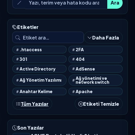
Ara
Etiketler
Daha Fazla
.htaccess
2FA
301
404
Active Directory
AdSense
Ağ yönetimi ve
Ağ Yönetim Yazılımı
network switch
Anahtar Kelime
Apache
Tüm Yazılar
Etiketi Temizle
Son Yazılar