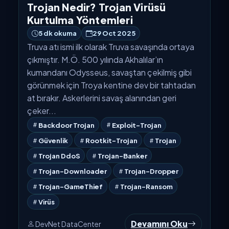
Trojan Nedir? Trojan Virüsü
Kurtulma Yöntemleri
5 dk okuma
29 Oct 2025
Truva atı ismi ilk olarak Truva savaşında ortaya
çıkmıştır. M.Ö. 500 yılında Akhalılar’ın
kumandanı Odysseus, savaştan çekilmiş gibi
görünmek için Troya kentine dev bir tahtadan
at bırakır. Askerlerini savaş alanından geri
çeker...
Backdoor Trojan
Exploit-Trojan
Güvenlik
Rootkit-Trojan
Trojan
Trojan DdoS
Trojan-Banker
Trojan-Downloader
Trojan-Dropper
Trojan-GameThief
Trojan-Ransom
Virüs
Devamını Oku
DevNet DataCenter