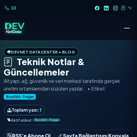
DEVNET DATACENTER • BLOG
Teknik Notlar &
Güncellemeler
Altyapı, ağ, güvenlik ve veri merkezi tarafında
gerçek
üretim ortamlarından
süzülen yazılar.
• Etiket:
Rootkit-Trojan
Toplam yazı:
1
Aktif etiket:
Rootkit-Trojan
RSS’e Abone Ol
Sayfa Bağlantısını Kopyala