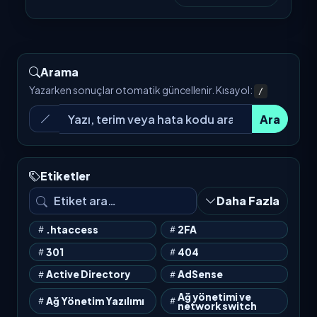
Arama
Yazarken sonuçlar otomatik güncellenir. Kısayol:
/
Ara
Etiketler
Daha Fazla
.htaccess
2FA
301
404
Active Directory
AdSense
Ağ yönetimi ve
Ağ Yönetim Yazılımı
network switch