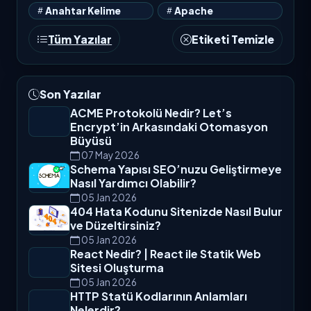
Anahtar Kelime
Apache
Tüm Yazılar
Etiketi Temizle
Son Yazılar
ACME Protokolü Nedir? Let’s
Encrypt’in Arkasındaki Otomasyon
Büyüsü
07 May 2026
Schema Yapısı SEO’nuzu Geliştirmeye
Nasıl Yardımcı Olabilir?
05 Jan 2026
404 Hata Kodunu Sitenizde Nasıl Bulur
ve Düzeltirsiniz?
05 Jan 2026
React Nedir? | React ile Statik Web
Sitesi Oluşturma
05 Jan 2026
HTTP Statü Kodlarının Anlamları
Nelerdir?