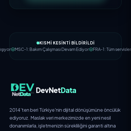
KISMI KESINTI BILDIRILDI
yor
MSC-1: Bakım Çalışması Devam Ediyor
FRA-1: Tüm servisler çal
DevNet
Data
2014'ten beri Türkiye'nin dijital dönüşümüne öncülük
ediyoruz. Maslak veri merkezimizde en yeni nesil
donanımlarla, işletmenizin sürekliliğini garanti altına