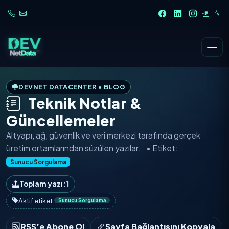
DEVNET DATACENTER • BLOG
Teknik Notlar &
Güncellemeler
Altyapı, ağ, güvenlik ve veri merkezi tarafında
gerçek
üretim ortamlarından
süzülen yazılar.
• Etiket:
Sunucu Sorgulama
Toplam yazı:
1
Aktif etiket:
Sunucu Sorgulama
RSS’e Abone Ol
Sayfa Bağlantısını Kopyala