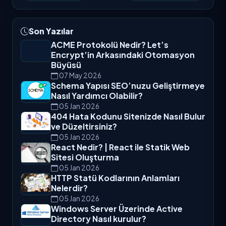
Son Yazılar
ACME Protokolü Nedir? Let’s
Encrypt’in Arkasındaki Otomasyon
Büyüsü
07 May 2026
Schema Yapısı SEO’nuzu Geliştirmeye
Nasıl Yardımcı Olabilir?
05 Jan 2026
404 Hata Kodunu Sitenizde Nasıl Bulur
ve Düzeltirsiniz?
05 Jan 2026
React Nedir? | React ile Statik Web
Sitesi Oluşturma
05 Jan 2026
HTTP Statü Kodlarının Anlamları
Nelerdir?
05 Jan 2026
Windows Server Üzerinde Active
Directory Nasıl kurulur?