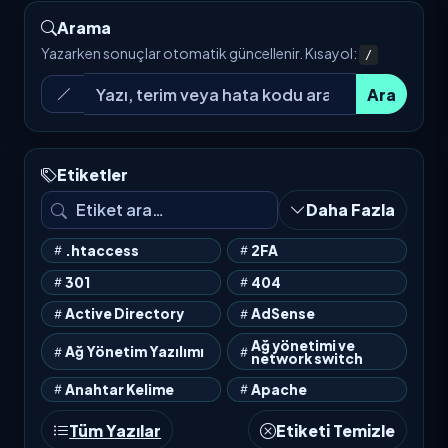
Arama
Yazarken sonuçlar otomatik güncellenir. Kısayol:
/
Ara
Etiketler
Daha Fazla
.htaccess
2FA
301
404
Active Directory
AdSense
Ağ yönetimi ve
Ağ Yönetim Yazılımı
network switch
Anahtar Kelime
Apache
Tüm Yazılar
Etiketi Temizle