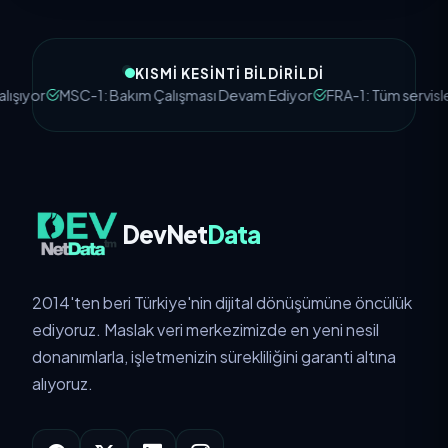
KISMI KESINTI BILDIRILDI
yor
MSC-1: Bakım Çalışması Devam Ediyor
FRA-1: Tüm servisler ça
DevNet
Data
2014'ten beri Türkiye'nin dijital dönüşümüne öncülük
ediyoruz. Maslak veri merkezimizde en yeni nesil
donanımlarla, işletmenizin sürekliliğini garanti altına
alıyoruz.