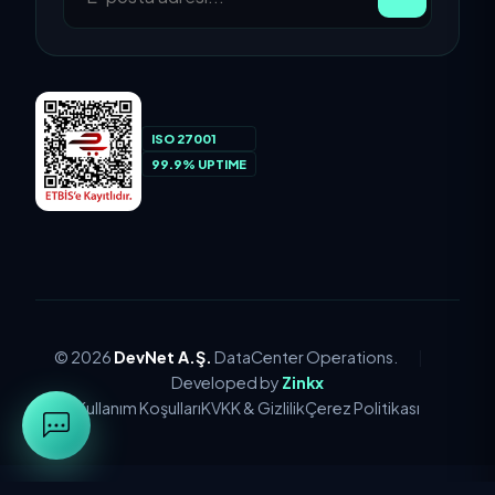
BÜLTEN ABONELIĞI
ISO 27001
99.9% UPTIME
© 2026
DevNet A.Ş.
DataCenter Operations.
|
Developed by
Zinkx
Kullanım Koşulları
KVKK & Gizlilik
Çerez Politikası