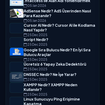
05 Jan 2026
Docker Nedir, Ne İşe Yarar?
05 Jan 2026
.htaccess ile Alan Adı Yönlendirmek
05 Jan 2026
AdSense Nedir? AdS Üzerinden Nasıl
Para Kazanılır?
05 Jan 2026
Cursor AI Nedir? Cursor AI ile Kodlama
Nasıl Yapılır?
25 Dec 2025
Script Nedir?
25 Dec 2025
Google Sıra Bulucu Nedir? En İyi Sıra
Bulucu Araçlar
25 Dec 2025
Ücretsiz 6 Yapay Zeka Dedektörü
25 Dec 2025
DNSSEC Nedir? Ne İşe Yarar?
25 Dec 2025
XAMPP Nedir? XAMPP Neden