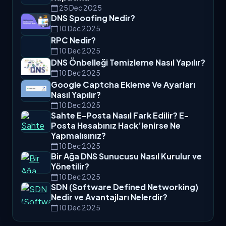
Kullanılır?
25 Dec 2025
Linux Sunucuyu Ping Erişimine
Kapatma
25 Dec 2025
DNS Spoofing Nedir?
10 Dec 2025
RPC Nedir?
10 Dec 2025
DNS Önbelleği Temizleme Nasıl Yapılır?
10 Dec 2025
Google Captcha Ekleme Ve Ayarları
Nasıl Yapılır?
10 Dec 2025
Sahte E-Posta Nasıl Fark Edilir? E-
Posta Hesabınız Hack’lenirse Ne
Yapmalısınız?
10 Dec 2025
Bir Ağa DNS Sunucusu Nasıl Kurulur ve
Yönetilir?
10 Dec 2025