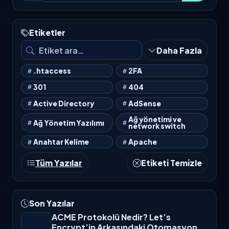
Yazarken sonuçlar otomatik güncellenir. Kısayol:
/
Ara
Etiketler
Daha Fazla
.htaccess
2FA
301
404
Active Directory
AdSense
Ağ yönetimi ve
Ağ Yönetim Yazılımı
network switch
Anahtar Kelime
Apache
Tüm Yazılar
Etiketi Temizle