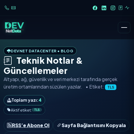
DEVNET DATACENTER • BLOG
Teknik Notlar &
Güncellemeler
Altyapı, ağ, güvenlik ve veri merkezi tarafında
gerçek
üretim ortamlarından
süzülen yazılar.
• Etiket:
TLS
Toplam yazı:
4
Aktif etiket:
TLS
RSS’e Abone Ol
Sayfa Bağlantısını Kopyala