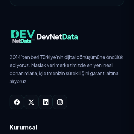
KISMI KESINTI BILDIRILDI
MSC-1: Bakım Çalışması Devam Ediyor
FRA-1: Tüm servisler çalışı
DevNet
Data
2014'ten beri Türkiye'nin dijital dönüşümüne öncülük
ediyoruz. Maslak veri merkezimizde en yeni nesil
donanımlarla, işletmenizin sürekliliğini garanti altına
alıyoruz.