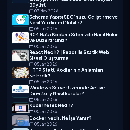
Son Yazılar
ACME Protokolü Nedir? Let’s
Encrypt’in Arkasındaki Otomasyon
Büyüsü
07 May 2026
Schema Yapısı SEO’nuzu Geliştirmeye
Nasıl Yardımcı Olabilir?
05 Jan 2026
404 Hata Kodunu Sitenizde Nasıl Bulur
ve Düzeltirsiniz?
05 Jan 2026
React Nedir? | React ile Statik Web
Sitesi Oluşturma
05 Jan 2026
HTTP Statü Kodlarının Anlamları
Nelerdir?
05 Jan 2026
Windows Server Üzerinde Active
Directory Nasıl kurulur?
05 Jan 2026
Kubernetes Nedir?