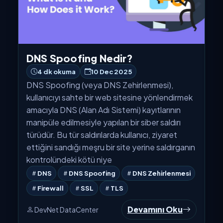
DNS Spoofing Nedir?
4 dk okuma
10 Dec 2025
DNS Spoofing (veya DNS Zehirlenmesi),
kullanıcıyı sahte bir web sitesine yönlendirmek
amacıyla DNS (Alan Adı Sistemi) kayıtlarının
manipüle edilmesiyle yapılan bir siber saldırı
türüdür. Bu tür saldırılarda kullanıcı, ziyaret
ettiğini sandığı meşru bir site yerine saldırganın
kontrolündeki kötü niye
DNS
DNS Spoofing
DNS Zehirlenmesi
Firewall
SSL
TLS
Devamını Oku
DevNet DataCenter