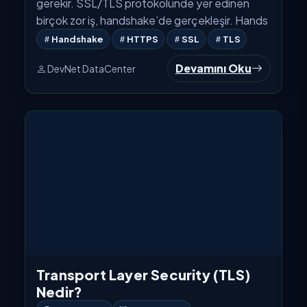
anlamak adına işin arka yüzüne de bakmamız
gerekir. SSL/TLS protokolünde yer edinen
birçok zor iş, handshake’de gerçekleşir. Hands
Handshake
HTTPS
SSL
TLS
Devamını Oku
DevNet DataCenter