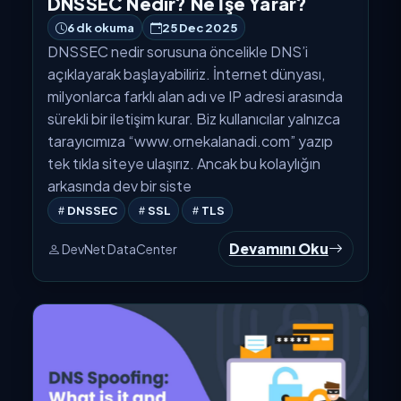
DNSSEC Nedir? Ne İşe Yarar?
6 dk okuma
25 Dec 2025
DNSSEC nedir sorusuna öncelikle DNS’i
açıklayarak başlayabiliriz. İnternet dünyası,
milyonlarca farklı alan adı ve IP adresi arasında
sürekli bir iletişim kurar. Biz kullanıcılar yalnızca
tarayıcımıza “www.ornekalanadi.com” yazıp
tek tıkla siteye ulaşırız. Ancak bu kolaylığın
arkasında dev bir siste
DNSSEC
SSL
TLS
Devamını Oku
DevNet DataCenter